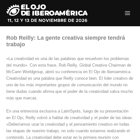
Ir
al
contenido
Rob Reilly: La gente creativa siempre tendrá
trabajo
«La creatividad es una de las palabras que resuelven los problemas
del mundo». Con esta frase, Rob Reilly, Global Creative Chairman de
McCann Worldgroup, abrió su conferencia en El Ojo de Iberoamérica.
Creatividad es una palabra que Reilly conoce bien. El líder creativo de
uno de los más importantes grupos de comunicación del mundo no
tiene dudas cuando afirma que el poder de la creatividad salva mucho
más que marcas.
En una entrevista exclusiva a LatinSpots, luego de su presentación
en El Ojo, Reilly volvió a hablar de creatividad y el poder de las ideas.
«Deberíamos usar la creatividad y el pensamiento creativo en todas
las etapas de nuestro trabajo, no solo cuando estamos realizando el
contenido. La creatividad debe estar en la primera reunión con