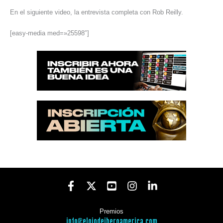
En el siguiente video, la entrevista completa con Rob Reilly.
[easy-media med=»25598″]
Premios
info@elojodeiberoamerica.com