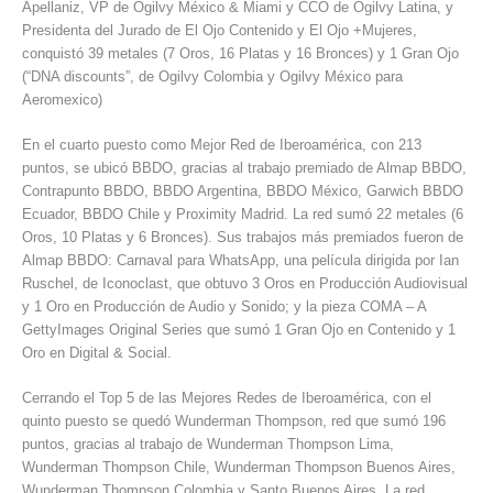
Apellaniz, VP de Ogilvy México & Miami y CCO de Ogilvy Latina, y
Presidenta del Jurado de El Ojo Contenido y El Ojo +Mujeres,
conquistó 39 metales (7 Oros, 16 Platas y 16 Bronces) y 1 Gran Ojo
(“DNA discounts”, de Ogilvy Colombia y Ogilvy México para
Aeromexico)
En el cuarto puesto como Mejor Red de Iberoamérica, con 213
puntos, se ubicó BBDO, gracias al trabajo premiado de Almap BBDO,
Contrapunto BBDO, BBDO Argentina, BBDO México, Garwich BBDO
Ecuador, BBDO Chile y Proximity Madrid. La red sumó 22 metales (6
Oros, 10 Platas y 6 Bronces). Sus trabajos más premiados fueron de
Almap BBDO: Carnaval para WhatsApp, una película dirigida por Ian
Ruschel, de Iconoclast, que obtuvo 3 Oros en Producción Audiovisual
y 1 Oro en Producción de Audio y Sonido; y la pieza COMA – A
GettyImages Original Series que sumó 1 Gran Ojo en Contenido y 1
Oro en Digital & Social.
Cerrando el Top 5 de las Mejores Redes de Iberoamérica, con el
quinto puesto se quedó Wunderman Thompson, red que sumó 196
puntos, gracias al trabajo de Wunderman Thompson Lima,
Wunderman Thompson Chile, Wunderman Thompson Buenos Aires,
Wunderman Thompson Colombia y Santo Buenos Aires. La red