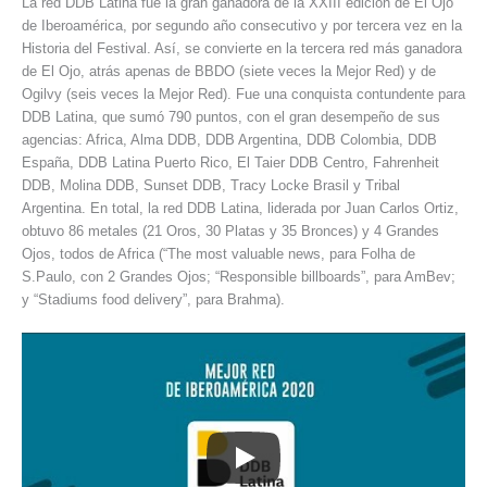
La red DDB Latina fue la gran ganadora de la XXIII edición de El Ojo
de Iberoamérica, por segundo año consecutivo y por tercera vez en la
Historia del Festival. Así, se convierte en la tercera red más ganadora
de El Ojo, atrás apenas de BBDO (siete veces la Mejor Red) y de
Ogilvy (seis veces la Mejor Red). Fue una conquista contundente para
DDB Latina, que sumó 790 puntos, con el gran desempeño de sus
agencias: Africa, Alma DDB, DDB Argentina, DDB Colombia, DDB
España, DDB Latina Puerto Rico, El Taier DDB Centro, Fahrenheit
DDB, Molina DDB, Sunset DDB, Tracy Locke Brasil y Tribal
Argentina. En total, la red DDB Latina, liderada por Juan Carlos Ortiz,
obtuvo 86 metales (21 Oros, 30 Platas y 35 Bronces) y 4 Grandes
Ojos, todos de Africa (“The most valuable news, para Folha de
S.Paulo, con 2 Grandes Ojos; “Responsible billboards”, para AmBev;
y “Stadiums food delivery”, para Brahma).