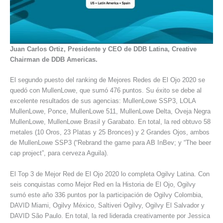
Juan Carlos Ortiz, Presidente y CEO de DDB Latina, Creative
Chairman de DDB Americas.
El segundo puesto del ranking de Mejores Redes de El Ojo 2020 se
quedó con MullenLowe, que sumó 476 puntos. Su éxito se debe al
excelente resultados de sus agencias: MullenLowe SSP3, LOLA
MullenLowe, Ponce, MullenLowe 511, MullenLowe Delta, Oveja Negra
MullenLowe, MullenLowe Brasil y Garabato. En total, la red obtuvo 58
metales (10 Oros, 23 Platas y 25 Bronces) y 2 Grandes Ojos, ambos
de MullenLowe SSP3 (“Rebrand the game para AB InBev; y “The beer
cap project”, para cerveza Aguila).
El Top 3 de Mejor Red de El Ojo 2020 lo completa Ogilvy Latina. Con
seis conquistas como Mejor Red en la Historia de El Ojo, Ogilvy
sumó este año 336 puntos por la participación de Ogilvy Colombia,
DAVID Miami, Ogilvy México, Saltiveri Ogilvy, Ogilvy El Salvador y
DAVID São Paulo. En total, la red liderada creativamente por Jessica