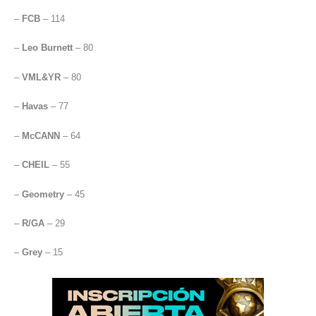
–
FCB
– 114
–
Leo Burnett
– 80
–
VML&YR
– 80
–
Havas
– 77
–
McCANN
– 64
–
CHEIL
– 55
–
Geometry
– 45
–
R/GA
– 29
–
Grey
– 15