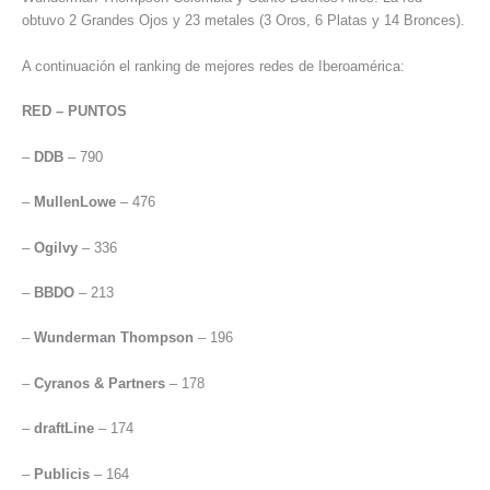
obtuvo 2 Grandes Ojos y 23 metales (3 Oros, 6 Platas y 14 Bronces).
A continuación el ranking de mejores redes de Iberoamérica:
RED – PUNTOS
–
DDB
– 790
–
MullenLowe
– 476
–
Ogilvy
– 336
–
BBDO
– 213
–
Wunderman Thompson
– 196
–
Cyranos & Partners
– 178
–
draftLine
– 174
–
Publicis
– 164