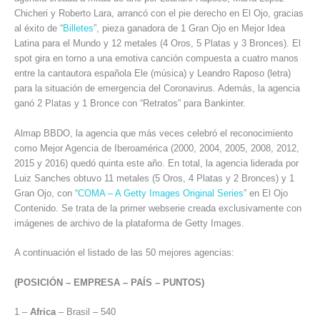
Chicheri y Roberto Lara, arrancó con el pie derecho en El Ojo, gracias
al éxito de “
Billetes
”, pieza ganadora de 1 Gran Ojo en Mejor Idea
Latina para el Mundo y 12 metales (4 Oros, 5 Platas y 3 Bronces). El
spot gira en torno a una emotiva canción compuesta a cuatro manos
entre la cantautora española Ele (música) y Leandro Raposo (letra)
para la situación de emergencia del Coronavirus. Además, la agencia
ganó 2 Platas y 1 Bronce con “Retratos” para Bankinter.
Almap BBDO, la agencia que más veces celebró el reconocimiento
como Mejor Agencia de Iberoamérica (2000, 2004, 2005, 2008, 2012,
2015 y 2016) quedó quinta este año. En total, la agencia liderada por
Luiz Sanches obtuvo 11 metales (5 Oros, 4 Platas y 2 Bronces) y 1
Gran Ojo, con “
COMA – A Getty Images Original Series
” en El Ojo
Contenido. Se trata de la primer webserie creada exclusivamente con
imágenes de archivo de la plataforma de Getty Images.
A continuación el listado de las 50 mejores agencias:
(POSICIÓN – EMPRESA – PAÍS – PUNTOS)
1 –
Africa
– Brasil – 540