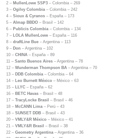
2 –
MullenLowe SSP3
– Colombia – 269
3 –
Ogilvy Colombia
– Colombia – 242
4 –
Sioux & Cyranos
– España – 173
5 –
Almap BBDO
– Brasil – 142
6 –
Publicis Colombia
– Colombia – 134
7 –
LOLA MullenLowe
– España – 116
8 –
draftLine Bue
– Argentina – 113
9 –
Don
– Argentina – 102
10 –
CHINA
– España – 89
11 –
Santo Buenos Aires
– Argentina – 78
12 –
Wunderman Thompson BA
– Argentina – 70
13 –
DDB Colombia
– Colombia – 64
14 –
Leo Burnett México
– México – 63
15 –
LLYC
– España – 62
16 –
BETC Havas
– Brasil – 48
17 –
TracyLocke Brasil
– Brasil – 46
18 –
McCANN Lima
– Perú – 43
18 –
SUNSET DDB
– Brasil – 43
20 –
VMLY&R México
– México – 41
21 –
VMLY&R Brasil
– Brasil – 38
22 –
Geometry Argentina
– Argentina – 36