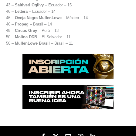
43 –
Saltiveri Ogilvy
– Ecuador – 15
46 –
Lettera
– Ecuador – 14
46 –
Oveja Negra MullenLowe
– México – 14
46 –
Propeg
– Brasil – 14
49 –
Circus Grey
– Perú – 13
50 –
Molina DDB
– El Salvador – 11
50 –
MullenLowe Brasil
– Brasil – 11