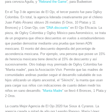
para cerveza Aguila, y “
Rebrand the Game
”, para Budweiser.
En el Top 3 de agencias de El Ojo, el tercer puesto fue para Ogilvy
Colombia. En total, la agencia liderada creativamente por el chileno
Juan Pablo Álvarez obtuvo 26 metales (5 Oros, 10 Platas y 11
Bronces) y 1 Gran Ojo, con “
DNA discounts
” en El Ojo Eficacia. La
pieza, de Ogilvy Colombia y Ogilvy México para Aeroméxico, se trata
de un programa que ofrece descuentos en vuelos a estadounidenses
que puedan demostrar mediante una prueba que tienen ADN
mexicano. El monto del descuento dependía del porcentaje de
ascendencia mexicana. Por ejemplo, una persona que posee un 15%
de herencia mexicana tiene derecho al 15% de descuento y así
sucesivamente. Otro trabajo muy premiado de Ogilvy Colombia fue
“Manta madre”, para la Asociación Vivir. Permite que las madres de
comunidades andinas puedan seguir el desarrollo saludable de sus
hijos utilizando un objeto ancestral, el “Sikinchi”, la manta que usan
para cargar sus niños con indicaciones de cuanto deben medir los
niños en sano desarrollo. “
Manta Madre
” se llevó 4 Bronces, 1 Plata y
2 Oros.
La cuarta Mejor Agencia de El Ojo 2020 fue Sioux & Cyranos. La
agencia creada a mitad de año por Leandro Raposo, María López