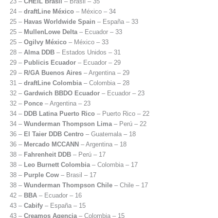
23 –
CHEIL Brasil
– Brasil – 35
24 –
draftLine México
– México – 34
25 –
Havas Worldwide Spain
– España – 33
25 –
MullenLowe Delta
– Ecuador – 33
25 –
Ogilvy México
– México – 33
28 –
Alma DDB
– Estados Unidos – 31
29 –
Publicis Ecuador
– Ecuador – 29
29 –
R/GA Buenos Aires
– Argentina – 29
31 –
draftLine Colombia
– Colombia – 28
32 –
Gardwich BBDO Ecuador
– Ecuador – 23
32 –
Ponce
– Argentina – 23
34 –
DDB Latina Puerto Rico
– Puerto Rico – 22
34 –
Wunderman Thompson Lima
– Perú – 22
36 –
El Taier DDB Centro
– Guatemala – 18
36 –
Mercado MCCANN
– Argentina – 18
38 –
Fahrenheit DDB
– Perú – 17
38 –
Leo Burnett Colombia
– Colombia – 17
38 –
Purple Cow
– Brasil – 17
38 –
Wunderman Thompson Chile
– Chile – 17
42 –
BBA
– Ecuador – 16
43 –
Cabify
– España – 15
43 –
Creamos Agencia
– Colombia – 15