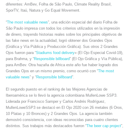
diferentes: AmBev, Folha de São Paulo, Climate Reality Brasil,
SporTV, Itaú, Natura y Go Equal Movement.
“
The most valuable news
”, una edición especial del diario Folha de
São Paulo impresa con todos los criterios utilizados en la impresión
de dinero, trayendo historias reales sobre los principales objetivos de
las fake news en la actualidad, logró obtener dos Grandes Ojos
(Gráfica y Vía Pública y Producción Gráfica). Sus otros 2 Grandes
Ojos fueron para “
Stadiums food delivery
» (El Ojo Especial Covid-19),
para Brahma, y “
Responsible billboard
” (El Ojo Gráfica y Vía Pública),
para AmBev. Otra hazaña de Africa este año fue haber logrado dos
Grandes Ojos en un mismo premio, como ocurrió con “
The most
valuable news
” y “
Responsible billboard
”.
El segundo puesto en el ranking de las Mejores Agencias de
Iberoamérica se lo llevó la agencia colombiana MullenLowe SSP3.
Liderada por Francisco Samper y Carlos Andrés Rodríguez,
MullenLoweSSP3 se destacó en El Ojo 2020 con 26 metales (6 Oros,
10 Platas y 10 Bronces) y 2 Grandes Ojos. La agencia también
demostró consistencia, con ideas reconocidas para cuatro clientes
distintos. Sus trabajos más destacados fueron “
The beer cap project
”,