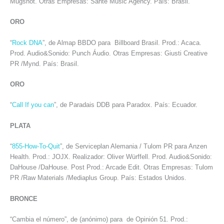
Mugshot. Otras Empresas: Santé Music Agency. País: Brasil.
ORO
“
Rock DNA
”, de Almap BBDO para Billboard Brasil. Prod.: Acaca.
Prod. Audio&Sonido: Punch Áudio. Otras Empresas: Giusti Creative
PR /Mynd. País: Brasil.
ORO
“
Call If you can
”, de Paradais DDB para Paradox. País: Ecuador.
PLATA
“
855-How-To-Quit
”, de Serviceplan Alemania / Tulom PR para Anzen
Health. Prod.: JOJX. Realizador: Oliver Würffell. Prod. Audio&Sonido:
DaHouse /DaHouse. Post Prod.: Arcade Edit. Otras Empresas: Tulom
PR /Raw Materials /Mediaplus Group. País: Estados Unidos.
BRONCE
“Cambia el número”, de (anónimo) para de Opinión 51. Prod.: