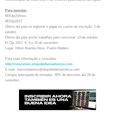
Para agendar:
#ElOjo20Anos
#ElOjo2017
Último dia para se registrar e pagar os custos de inscrição: 2 de
outubro
Último dia para enviar trabalhos para concursar: 13 de outubro
El Ojo 2017: 8, 9 e 10 de novembro
Lugar: Hilton Buenos Aires, Puerto Madero
Para mais informação e consultas:
http://concursos.elojodeiberoamerica.com
E-mail: nuevostalentos@elojodeiberoamerica.com
Compra antecipada de entradas: 30% de desconto até 29 de
setembro.