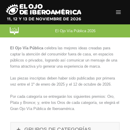
Ir
al
contenido
El Ojo Vía Pública 2026
El Ojo Vía Pública
celebra las mejores ideas creadas para
captar la atención del consumidor fuera de casa, en espacios
públicos o privados, logrando así comunicar un mensaje de una
forma atractiva y/o generar una experiencia de marca.
Las piezas inscriptas deben haber sido publicadas por primera
vez entre el 1º de enero de 2025 y el 12 de octubre de 2026.
Por cada categoría se entregarán los siguientes premios: Oro,
Plata y Bronce; y, entre los Oros de cada categoría, se elegirá el
Gran Ojo Vía Pública de Iberoamérica.
GRUPOS DE CATEGORÍAS