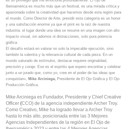
es un privilegio que me emociona profundamente. El Ojo de
Iberoamérica es mucho más que un festival, es una mirada crítica y
apasionada sobre la creatividad que hacemos desde esta región para
el mundo. Como Director de Arte, presidir esta categoría es un honor
y una satisfacción enorme ya que el print es la raíz de nuestra
industria: el lugar donde una idea se resume en una imagen con alto
impacto visual, sin adornos ni distracciones, solo pura potencia
gráfica.
El desafío estará en valorar no solo la impecable ejecución, sino
también la valentía y la relevancia cultural de cada pieza. En un
mundo saturado de estímulos, destacar requiere originalidad,
precisión y coraje. Ese es el espíritu que espero encontrar y celebrar
junto a un jurado que, como yo, cree en el poder de las ideas que
conquistan»,
Mike Arciniega,
Presidente de El Ojo Gráfica y El Ojo
Producción Gráfica.
Mike Arciniega es Fundador, Presidente y Chief Creative
Officer
(
CCO) de la agencia independiente Archer Troy.
Como Creativo, Mike ha logrado llevar a Archer Troy
hasta lo más alto, posicionada entre las 3 Mejores
Agencias Independientes de la región en El Ojo de
Iberoamérica 2023 y entre las 4 Mejores Agencias