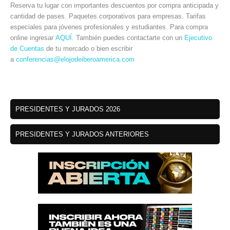
Reserva tu lugar con importantes descuentos por compra anticipada y
cantidad de pases. Paquetes corporativos para empresas. Tarifas
especiales para jóvenes profesionales y estudiantes. Para compra
online ingresar
AQUÍ
. También puedes contactarte con un
Ejecutivo
de Cuentas
de tu mercado o bien escribir
a
conferencias@elojodeiberoamerica.com
PRESIDENTES Y JURADOS 2026
PRESIDENTES Y JURADOS ANTERIORES