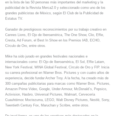
en la lista de las 50 personas más importantes del marketing y la
publicidad de la Revista Merca2.0 y seleccionado como uno de los
grandes publicistas de México, según El Club de la Publicidad de
Estatus TV.
Ganador de prestigiosos reconocimientos por su trabajo creativo en
Cannes Lions, El Ojo de Iberoamérica, The One Show, Clio, Effie,
Cresta, Ad Forum, el Best In Show en los Premios IAB, ECHO,
Círculo de Oro, entre otros.
Mike ha sido jurado en grandes festivales nacionales e
internacionales como: El Ojo de Iberoamérica, El Sol, Effie Latam,
New York Festival, WINA Global Festival, Círculo de Oro y FIP. Inicia
su carrera profesional en Warner Bros. Pictures y con cuatro años de
experiencia, decide fundar Archer Troy. A la fecha, ha creado más de
300 campañas publicitarias para marcas como Warner Bros. Pictures,
Amazon Prime Video, Google, Under Armour, McDonald´s, Pepsico,
Activision, Hasbro, Universal Pictures, Walmart, Cervecería
Cuauhtémoc Moctezuma, LEGO, Walt Disney Pictures, Nestlé, Sony,
Twentieth Century Fox, Maruchan y Scribre, entre otros.
De igual forma, es uno de los creativos más destacados en la