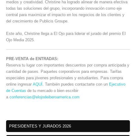
medios y creatividad. Christine ha logrado alinear de manera efectiva
todas las soluciones del grupo, incorporando innovación como eje
central para maximizar el impacto en los negocios de los clientes y
del crecimiento de Publicis Groupe.
Este año, Christine llega a El Ojo para liderar el jurado del premio El
Ojo Media 2025.
PRE-VENTA de ENTRADAS:
Reserva tu lugar con importantes descuentos por compra anticipada y
cantidad de pases. Paquetes corporativos para empresas. Tarifas
especiales para jóvenes profesionales y estudiantes. Para compra
online ingresar
AQUÍ
. También puedes contactarte con un
Ejecutivo
de Cuentas
de tu mercado o bien escribir
a
conferencias@elojodeiberoamerica.com
PRESIDENTES Y JURADOS 2026