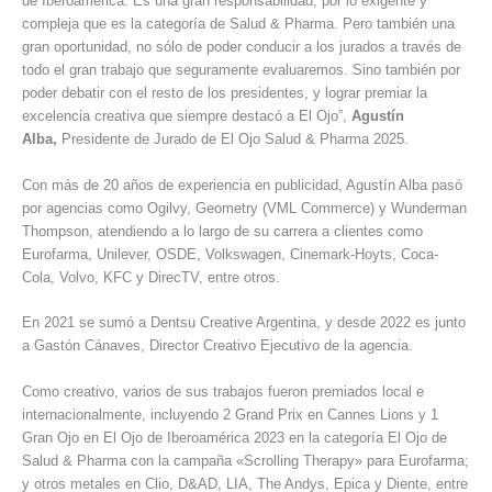
de Iberoamérica. Es una gran responsabilidad, por lo exigente y
compleja que es la categoría de Salud & Pharma. Pero también una
gran oportunidad, no sólo de poder conducir a los jurados a través de
todo el gran trabajo que seguramente evaluaremos. Sino también por
poder debatir con el resto de los presidentes, y lograr premiar la
excelencia creativa que siempre destacó a El Ojo”,
Agustín
Alba,
Presidente de Jurado de El Ojo Salud & Pharma 2025.
Con más de 20 años de experiencia en publicidad, Agustín Alba pasó
por agencias como Ogilvy, Geometry (VML Commerce) y Wunderman
Thompson, atendiendo a lo largo de su carrera a clientes como
Eurofarma, Unilever, OSDE, Volkswagen, Cinemark-Hoyts, Coca-
Cola, Volvo, KFC y DirecTV, entre otros.
En 2021 se sumó a Dentsu Creative Argentina, y desde 2022 es junto
a Gastón Cánaves, Director Creativo Ejecutivo de la agencia.
Como creativo, varios de sus trabajos fueron premiados local e
internacionalmente, incluyendo 2 Grand Prix en Cannes Lions y 1
Gran Ojo en El Ojo de Iberoamérica 2023 en la categoría El Ojo de
Salud & Pharma con la campaña «Scrolling Therapy» para Eurofarma;
y otros metales en Clio, D&AD, LIA, The Andys, Epica y Diente, entre