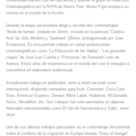
Universidad Ramón Llull de Barcelona y obtener el grado en Dirección
Cinematográfica por la NYFA de Nueva York, Mireia Pujol empieza su
carrera en el mundo de la ficción.
Durante la etapa universitaria dirige y escribe dos cortometrajes:
“Boda de heroes” (rodado en 16mm, incluido en la película “Caótica
Ana” de Júlio Medem) y “Quédate” (35mm, protagonizado por Juan
Echanove). En esta período trabaja en varias producciones
cinematográficas como “La Educación de las Hadas”, “Los girasoles
ciegos” de José Luis Cuerda y “Princesas” de Fernando León de
Aranoa. Estos años de experiencia en el mundo del cine le empujan a
convertirse en realizadora audiovisual.
Actualmente trabaja en publicidad, tanto a nivel nacional como
internacional, dirigiendo campañas para Audi, Chevrolet, Coca Cola,
Tous, American Express, Dewars White Label, Vodafone, McDonalds,
Asics, Decathlon, etc. Sus trabajos han sido premiados en algunos
festivales internacionales como El Ojo de Iberoamérica y CdeC, entre
otros.
Uno de sus últimos trabajos personales es el cortometraje documental
sobre el conflicto de la migración en Europa titulado “Diary of Hunger”