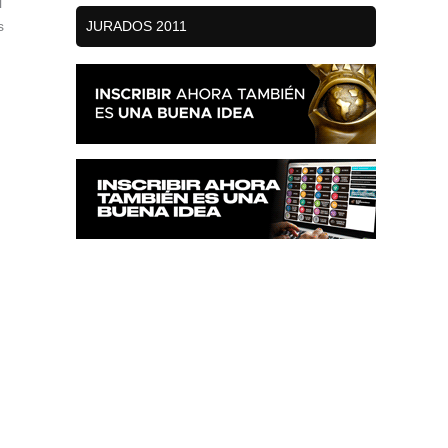
l
s
JURADOS 2011