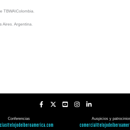
 de TBWA\Colombia.
 Aires. Argentina.
Conferencias
Auspicios y patrocinio
cias@elojodeiberoamerica.com
comercial@elojodeiberoamer