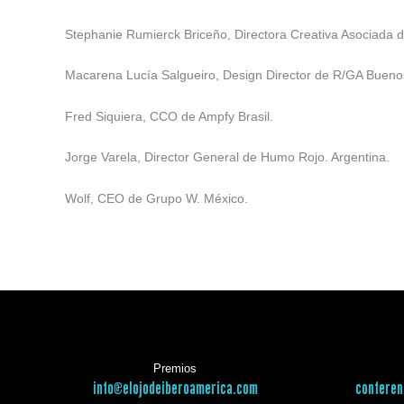
Stephanie Rumierck Briceño, Directora Creativa Asociada
Macarena Lucía Salgueiro, Design Director de R/GA Buenos
Fred Siquiera, CCO de Ampfy Brasil.
Jorge Varela, Director General de Humo Rojo. Argentina.
Wolf, CEO de Grupo W. México.
Premios
info@elojodeiberoamerica.com
conferen