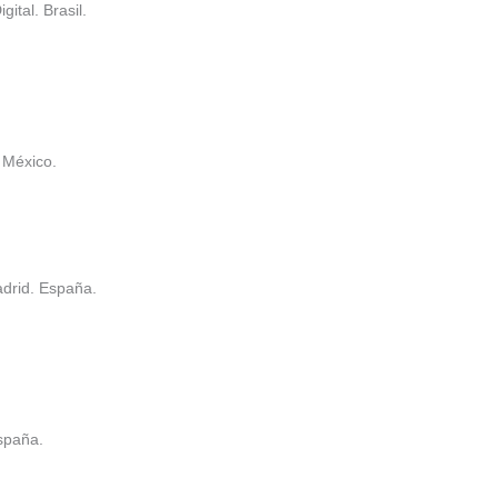
ital. Brasil.
. México.
adrid. España.
spaña.