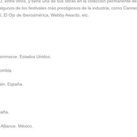
 entre otros, y tiene una de sus obras en la colección permanente de
lgunos de los festivales más prestigiosos de la industria, como Canne
, El Ojo de Iberoamérica, Webby Awards, etc.
Commerce. Estados Unidos.
lombia.
ain. España.
paña.
Alliance. México.