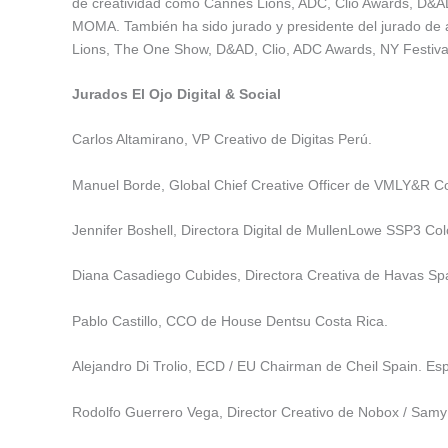
de creatividad como Cannes Lions, ADC, Clio Awards, D&AD,
MOMA. También ha sido jurado y presidente del jurado de a
Lions, The One Show, D&AD, Clio, ADC Awards, NY Festival
Jurados El Ojo Digital & Social
Carlos Altamirano, VP Creativo de Digitas Perú.
Manuel Borde, Global Chief Creative Officer de VMLY&R 
Jennifer Boshell, Directora Digital de MullenLowe SSP3 Co
Diana Casadiego Cubides, Directora Creativa de Havas Sp
Pablo Castillo, CCO de House Dentsu Costa Rica.
Alejandro Di Trolio, ECD / EU Chairman de Cheil Spain. Es
Rodolfo Guerrero Vega, Director Creativo de Nobox / Samy 