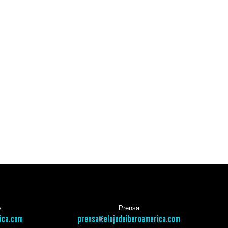
s
Prensa
ica.com
prensa@elojodeiberoamerica.com