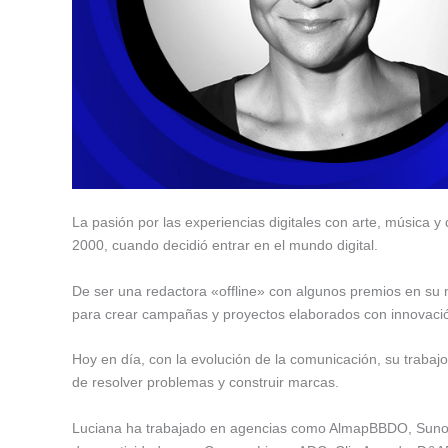
La pasión por las experiencias digitales con arte, música y
2000, cuando decidió entrar en el mundo digital.
De ser una redactora «offline» con algunos premios en su mo
para crear campañas y proyectos elaborados con innovaci
Hoy en día, con la evolución de la comunicación, su trabaj
de resolver problemas y construir marcas.
Luciana ha trabajado en agencias como AlmapBBDO, Suno Un