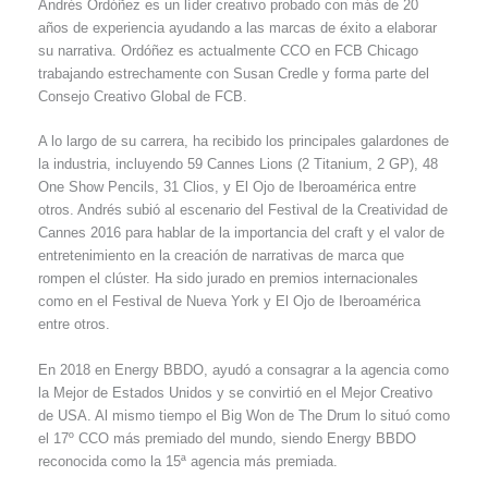
Andrés Ordóñez es un líder creativo probado con más de 20
años de experiencia ayudando a las marcas de éxito a elaborar
su narrativa. Ordóñez es actualmente CCO en FCB Chicago
trabajando estrechamente con Susan Credle y forma parte del
Consejo Creativo Global de FCB.
A lo largo de su carrera, ha recibido los principales galardones de
la industria, incluyendo 59 Cannes Lions (2 Titanium, 2 GP), 48
One Show Pencils, 31 Clios, y El Ojo de Iberoamérica entre
otros. Andrés subió al escenario del Festival de la Creatividad de
Cannes 2016 para hablar de la importancia del craft y el valor de
entretenimiento en la creación de narrativas de marca que
rompen el clúster. Ha sido jurado en premios internacionales
como en el Festival de Nueva York y El Ojo de Iberoamérica
entre otros.
En 2018 en Energy BBDO, ayudó a consagrar a la agencia como
la Mejor de Estados Unidos y se convirtió en el Mejor Creativo
de USA. Al mismo tiempo el Big Won de The Drum lo situó como
el 17º CCO más premiado del mundo, siendo Energy BBDO
reconocida como la 15ª agencia más premiada.