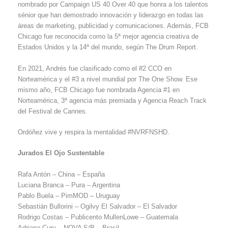
nombrado por Campaign US 40 Over 40 que honra a los talentos
sénior que han demostrado innovación y liderazgo en todas las
áreas de marketing, publicidad y comunicaciones. Además, FCB
Chicago fue reconocida como la 5ª mejor agencia creativa de
Estados Unidos y la 14ª del mundo, según The Drum Report.
En 2021, Andrés fue clasificado como el #2 CCO en
Norteamérica y el #3 a nivel mundial por The One Show. Ese
mismo año, FCB Chicago fue nombrada Agencia #1 en
Norteamérica, 3ª agencia más premiada y Agencia Reach Track
del Festival de Cannes.
Ordóñez vive y respira la mentalidad #NVRFNSHD.
Jurados El Ojo Sustentable
Rafa Antón – China – España
Luciana Branca – Pura – Argentina
Pablo Buela – PimMOD – Uruguay
Sebastián Bullorini – Ogilvy El Salvador – El Salvador
Rodrigo Costas – Publicento MullenLowe – Guatemala
Adriana Cury – NOVA S/B – Brasil