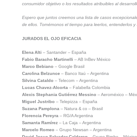
consumidor objetivo o los resultados atribuibles al desarrol
Espero que juntos creemos una lista de casos excepcionale
de ellos. Tomémonos el tiempo para leerlos, entenderlos y 
JURADOS EL OJO EFICACIA
Elena Alti
– Santander – España
Fabio Baracho Martinelli
– AB InBev México
Marco Bebiano
– Google Brasil
Carolina Belzunce
– Banco Itaú – Argentina
Silvina Cataldo
– Telecom – Argentina
Lucas Chavez-Alcorta
– Falabella Colombia
Alexis Stephania Gutiérrez Messino
– Aeroméxico – Méx
Miguel Justribo
– Telepizza – España
Suzana Pamplona
– Natura & co – Brasil
Florencia Pereyra
– RG/A Argentina
Samanta Ramírez
– La Caja – Argentina
Marcelo Romeo
– Grupo Newsan – Argentina
David Josue Salvador Calderon
– Grupo Bimbo – México