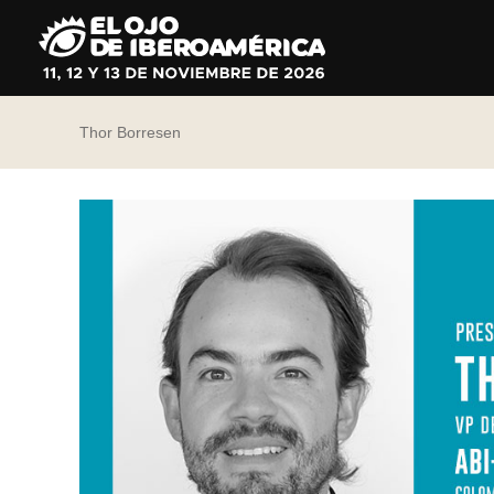
Ir
al
contenido
Thor Borresen