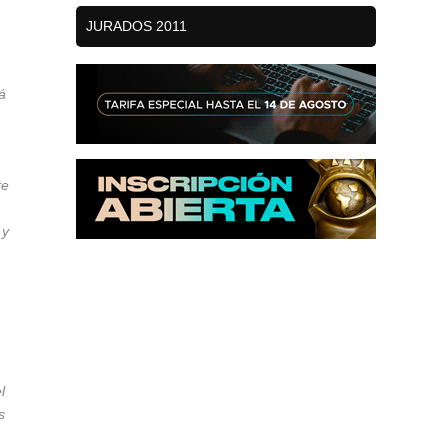
JURADOS 2011
á
te
 y
l
s