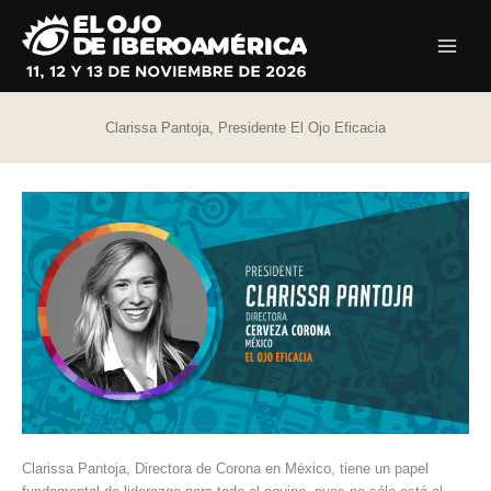
Ir
al
contenido
Clarissa Pantoja, Presidente El Ojo Eficacia
Clarissa Pantoja, Directora de Corona en México, tiene un papel