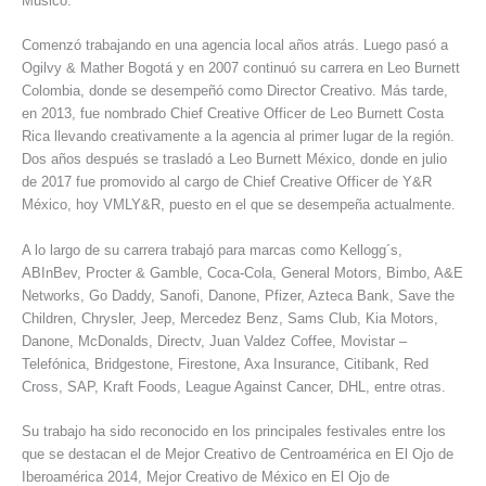
Músico.
Comenzó trabajando en una agencia local años atrás. Luego pasó a
Ogilvy & Mather Bogotá y en 2007 continuó su carrera en Leo Burnett
Colombia, donde se desempeñó como Director Creativo. Más tarde,
en 2013, fue nombrado Chief Creative Officer de Leo Burnett Costa
Rica llevando creativamente a la agencia al primer lugar de la región.
Dos años después se trasladó a Leo Burnett México, donde en julio
de 2017 fue promovido al cargo de Chief Creative Officer de Y&R
México, hoy VMLY&R, puesto en el que se desempeña actualmente.
A lo largo de su carrera trabajó para marcas como Kellogg´s,
ABInBev, Procter & Gamble, Coca-Cola, General Motors, Bimbo, A&E
Networks, Go Daddy, Sanofi, Danone, Pfizer, Azteca Bank, Save the
Children, Chrysler, Jeep, Mercedez Benz, Sams Club, Kia Motors,
Danone, McDonalds, Directv, Juan Valdez Coffee, Movistar –
Telefónica, Bridgestone, Firestone, Axa Insurance, Citibank, Red
Cross, SAP, Kraft Foods, League Against Cancer, DHL, entre otras.
Su trabajo ha sido reconocido en los principales festivales entre los
que se destacan el de Mejor Creativo de Centroamérica en El Ojo de
Iberoamérica 2014, Mejor Creativo de México en El Ojo de