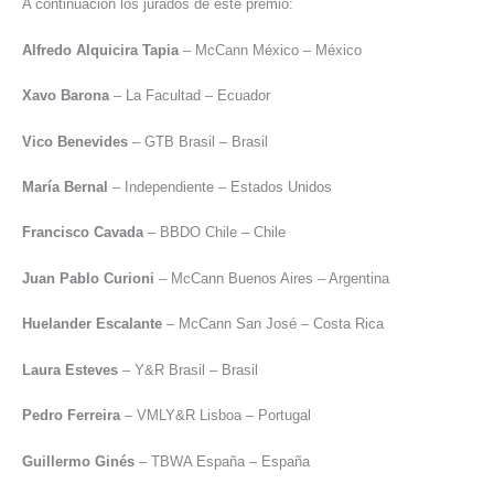
A continuación los jurados de este premio:
Alfredo Alquicira Tapia
– McCann México – México
Xavo Barona
– La Facultad – Ecuador
Vico Benevides
– GTB Brasil – Brasil
María Bernal
– Independiente – Estados Unidos
Francisco Cavada
– BBDO Chile – Chile
Juan Pablo Curioni
– McCann Buenos Aires – Argentina
Huelander Escalante
– McCann San José – Costa Rica
Laura Esteves
– Y&R Brasil – Brasil
Pedro Ferreira
– VMLY&R Lisboa – Portugal
Guillermo Ginés
– TBWA España – España