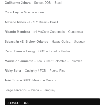
Guilherme Jahara
– Sunset DDB – Brasil
Coco Luyo
– Monroe – Perú
Adriano Matos
– GREY Brasil – Brasil
Ricardo Mendoza
– d4 McCann Guatemala – Guatemala
Sebastián «El Bicho» Orlando
– Havas Gurisa – Uruguay
Pedro Pérez
– Energy BBDO – Estados Unidos
Mauricio Sarmiento
– Leo Burnett Colombia – Colombia
Ricky Soler
– Oneighty / FCB – Puerto Rico
Ariel Soto
– BBDO México – México
Jorge Tercarioli
– Prana – Paraguay
JURADOS 2025