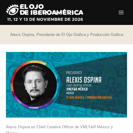
Ir
al
contenido
Alexis Ospina, Presidente de El Ojo Gráfica y Producción Gráfica
Alexis Ospina es Chief Creative Officer de VMLY&R México y