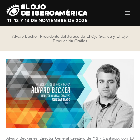
Ir
al
contenido
Álvaro Becker, Presidente del Jurado de El Ojo Gráfica y El Ojo
Producción Gráfica
Álvaro Becker es Director General Creativo de Y&R Santiago, con 13