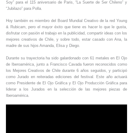
Soy” para el 115 aniversario de Paris, “La Suerte de Ser Chileno” y
“Jubilazo” para Polla.
Hoy también es miembro del Board Mundial Creativo de la red Young
& Rubicam, pero el mayor éxito que tiene es hacer lo que le gusta,
disfrutar con pasión el trabajo en la publicidad, compartir ideas con los
mejores creativos de Chile, y sobre todo, estar casado con Ana, la
madre de sus hijos Amanda, Elisa y Diego.
Durante su trayectoria ha sido galardonado con 61 metales en El Ojo
de Iberoamérica, junto a Francisco Cavada fueron reconocidos como
los Mejores Creativos de Chile durante 6 años seguidos, y participó
como Jurado en reiteradas ediciones del festival. Este año actuará
como Presidente de El Ojo Gráfica y El Ojo Producción Gráfica para
liderar a los Jurados en la selección de las mejores piezas de
Iberoamérica.