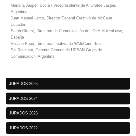
Mariana Jasper, Socia / Vicepresidente de Allurralde Jasper,
Argentina
Juan Manuel Larco, Director General Creativo de McCann
Ecuador
Sarah Okrent, Directora de Comunicación de LOLA MullenLowe,
España
Viviane Pepe, Directora creativa de WMcCann Brasil
Sol Revelant, Gerente General de URBAN Grupo de
Comunicacion, Argentina
JURADOS 2025
JURADOS 2024
JURADOS 2023
JURADOS 2022