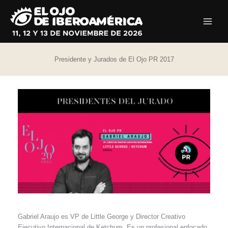
Ir
al
contenido
Presidente y Jurados de El Ojo PR 2017
Gabriel Araujo es VP de Little George y Director Creativo
Ejecutivo Internacional de Ketchum. Es un profesional enfocado