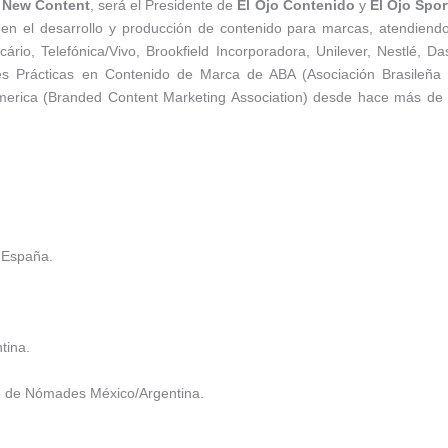
e New Content
, será el Presidente de
El Ojo Contenido
y
El Ojo Spor
n el desarrollo y producción de contenido para marcas, atendiend
io, Telefónica/Vivo, Brookfield Incorporadora, Unilever, Nestlé, Da
es Prácticas en Contenido de Marca de ABA (Asociación Brasileña
merica (Branded Content Marketing Association) desde hace más de
. España.
tina.
vo de Nómades México/Argentina.