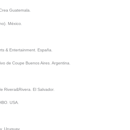
 Crea Guatemala.
mo). México.
ts & Entertainment. España.
tivo de Coupe Buenos Aires. Argentina.
de Rivera&Rivera. El Salvador.
 HBO. USA.
vy. Uruguay.