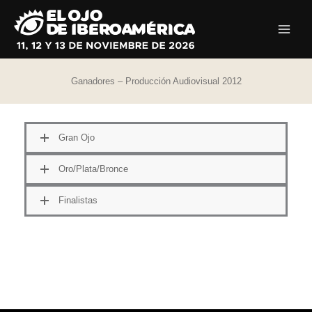
Ir
al
contenido
Ganadores – Producción Audiovisual 2012
Gran Ojo
Oro/Plata/Bronce
Finalistas