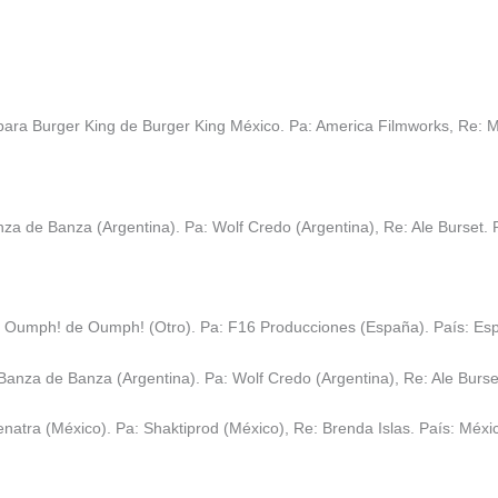
para Burger King de Burger King México. Pa: America Filmworks, Re: M
a de Banza (Argentina). Pa: Wolf Credo (Argentina), Re: Ale Burset. P
a Oumph! de Oumph! (Otro). Pa: F16 Producciones (España). País: Es
nza de Banza (Argentina). Pa: Wolf Credo (Argentina), Re: Ale Burset
tra (México). Pa: Shaktiprod (México), Re: Brenda Islas. País: Méxi