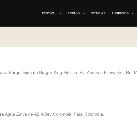
FESTIVAL
PREMIO
NOTICIAS
AUSPICIOS
para Burger King de Burger King México. Pa: America Filmworks, Re: Ma
ra Agua Zalva de AB InBev Colombia. País: Colombia.