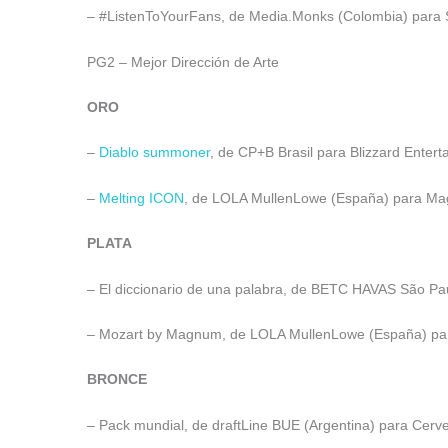
– #ListenToYourFans, de Media.Monks (Colombia) para Sp
PG2 – Mejor Dirección de Arte
ORO
–
Diablo summoner
, de CP+B Brasil para Blizzard Entert
–
Melting ICON
, de LOLA MullenLowe (España) para Mag
PLATA
– El diccionario de una palabra, de BETC HAVAS São Paulo
– Mozart by Magnum, de LOLA MullenLowe (España) par
BRONCE
– Pack mundial, de draftLine BUE (Argentina) para Cerve