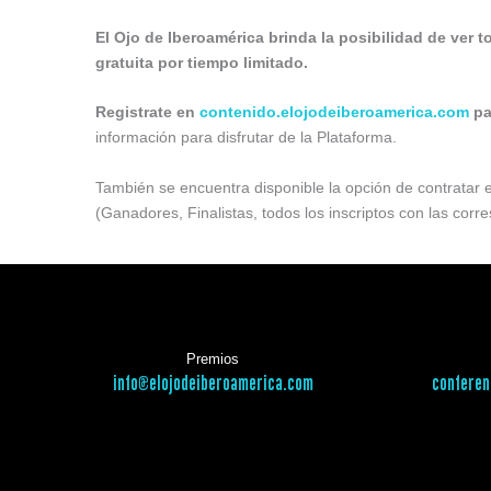
El Ojo de Iberoamérica brinda la posibilidad de ver t
gratuita por tiempo limitado.
Registrate en
contenido.elojodeiberoamerica.com
pa
información para disfrutar de la Plataforma.
También se encuentra disponible la opción de contratar 
(Ganadores, Finalistas, todos los inscriptos con las corr
Premios
info@elojodeiberoamerica.com
conferen