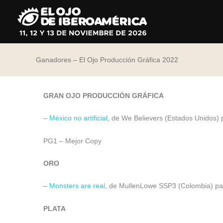
Ir
al
contenido
Ganadores – El Ojo Producción Gráfica 2022
GRAN OJO PRODUCCIÓN GRÁFICA
–
México no artificial
, de We Believers (Estados Unidos) 
PG1 – Mejor Copy
ORO
–
Monsters are real
, de MullenLowe SSP3 (Colombia) pa
PLATA