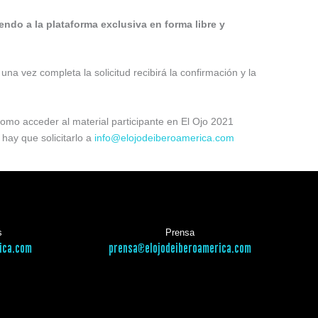
endo a la plataforma exclusiva en forma libre y
na vez completa la solicitud recibirá la confirmación y la
omo acceder al material participante en El Ojo 2021
 hay que solicitarlo a
info@elojodeiberoamerica.com
s
Prensa
ica.com
prensa@elojodeiberoamerica.com