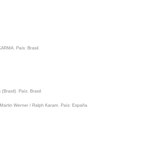
 KARMA. País: Brasil.
rasil). País: Brasil.
artin Werner / Ralph Karam. País: España.