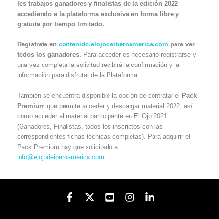
los trabajos ganadores y finalistas de la edición 2022
accediendo a la plataforma exclusiva en forma libre y
gratuita por tiempo limitado.
Registrate en
contenido.elojodeiberoamerica.com
para ver
todos los ganadores.
Para acceder es necesario registrarse y
una vez completa la solicitud recibirá la confirmación y la
información para disfrutar de la Plataforma.
También se encuentra disponible la opción de contratar el
Pack
Premium
que permite acceder y descargar material 2022, así
como acceder al material participante en El Ojo 2021
(Ganadores, Finalistas, todos los inscriptos con las
correspondientes fichas técnicas completas). Para adquirir el
Pack Premium hay que solicitarlo a
info@elojodeiberoamerica.com