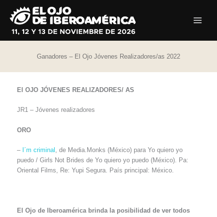
Ir
al
contenido
Ganadores – El Ojo Jóvenes Realizadores/as 2022
El OJO JÓVENES REALIZADORES/ AS
JR1 – Jóvenes realizadores
ORO
–
I´m criminal
, de Media.Monks (México) para Yo quiero yo
puedo / Girls Not Brides de Yo quiero yo puedo (México). Pa:
Oriental Films, Re: Yupi Segura. País principal: México.
El Ojo de Iberoamérica brinda la posibilidad de ver todos