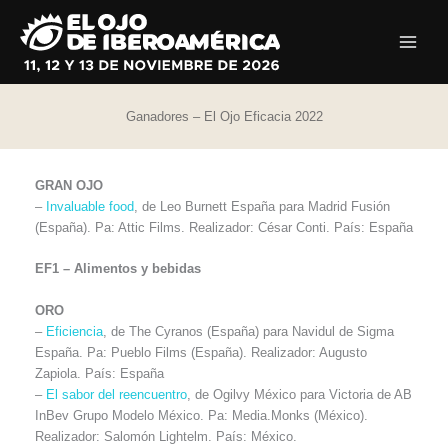
Ir
al
contenido
Ganadores – El Ojo Eficacia 2022
GRAN OJO
–
Invaluable food
, de Leo Burnett España para Madrid Fusión
(España). Pa: Attic Films. Realizador: César Conti. País: España
EF1 – Alimentos y bebidas
ORO
–
Eficiencia
, de The Cyranos (España) para Navidul de Sigma
España. Pa: Pueblo Films (España). Realizador: Augusto
Zapiola. País: España
–
El sabor del reencuentro
, de Ogilvy México para Victoria de AB
InBev Grupo Modelo México. Pa: Media.Monks (México).
Realizador: Salomón Lightelm. País: México.