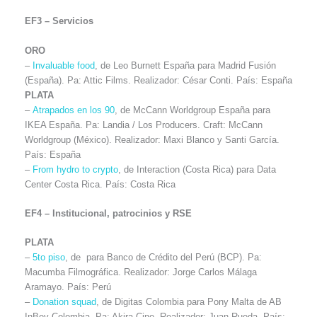
EF3 – Servicios
ORO
–
Invaluable food
, de Leo Burnett España para Madrid Fusión
(España). Pa: Attic Films. Realizador: César Conti. País: España
PLATA
–
Atrapados en los 90
, de McCann Worldgroup España para
IKEA España. Pa: Landia / Los Producers. Craft: McCann
Worldgroup (México). Realizador: Maxi Blanco y Santi García.
País: España
–
From hydro to crypto
, de Interaction (Costa Rica) para Data
Center Costa Rica. País: Costa Rica
EF4 –
Institucional, patrocinios y RSE
PLATA
–
5to piso
, de para Banco de Crédito del Perú (BCP). Pa:
Macumba Filmográfica. Realizador: Jorge Carlos Málaga
Aramayo. País: Perú
–
Donation squad
, de Digitas Colombia para Pony Malta de AB
InBev Colombia. Pa: Akira Cine. Realizador: Juan Rueda. País: