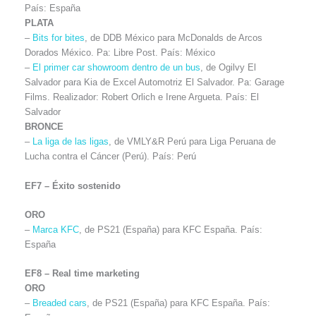
País: España
PLATA
–
Bits for bites
, de DDB México para McDonalds de Arcos
Dorados México. Pa: Libre Post. País: México
–
El primer car showroom dentro de un bus
, de Ogilvy El
Salvador para Kia de Excel Automotriz El Salvador. Pa: Garage
Films. Realizador: Robert Orlich e Irene Argueta. País: El
Salvador
BRONCE
–
La liga de las ligas
, de VMLY&R Perú para Liga Peruana de
Lucha contra el Cáncer (Perú). País: Perú
EF7 – Éxito sostenido
ORO
–
Marca KFC
, de PS21 (España) para KFC España. País:
España
EF8 – Real time marketing
ORO
–
Breaded cars
, de PS21 (España) para KFC España. País: