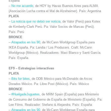
España
–
No me acuerdo
, de HOY by Havas Buenos Aires para ALMA
(Asociación Lucha contra el Mal de Alzeheimer). País: Argentina
PLATA
–
La noticia que no debió ser noticia
, de Valor (Perú) para Kotex
de Kimberly-Clark Perú. Pa: Valor Socios de Marcas (Perú).
País: Perú
BRONCE
–
Atrapados en los 90
, de McCann Worldgroup España para
IKEA España. Pa: Landia / Los Producers. Craft: McCann
Worldgroup (México). Realizadores: Maxi Blanco y Santi García.
País: España
EF9 –
Estrategias interactivas
PLATA
–
Bits for bites
, de DDB México para McDonalds de Arcos
Dorados México. Pa: Libre Post (México). País: México
BRONCE
–
#HuelgadeJuguetes
, de MRM Spain (España) para Ministerio
de Consumo del Gobierno de España de Ministerio (España). Pa:
Lee Films. Realizador: Stefano & Alejandra. País: España
–
Atrapados en los 90
, de McCann Worldgroup España para