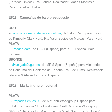
(Estados Unidos). Pa: Landia. Realizador: Matias Moltrasio.
País: Estados Unidos
EF11 – Campañas de bajo presupuesto
ORO
–
La noticia que no debió ser noticia
, de Valor (Perú) para Kotex
de Kimberly-Clark Perú. Pa: Valor Socios de Marcas. País: Perú
PLATA
–
Breaded cars
, de PS21 (España) para KFC España. País:
España
BRONCE
–
#HuelgadeJuguetes
, de MRM Spain (España) para Ministerio
de Consumo del Gobierno de España. Pa: Lee Films. Realizador:
Stefano & Alejandra. País: España
EF12 – Marketing promocional
PLATA
–
Atrapados en los 90
, de McCann Worldgroup España para
IKEA. Pa: Landia / Los Producers. Craft: McCann Worldgroup
(México). Realizador: Maxi Blanco y Santi García. País: España