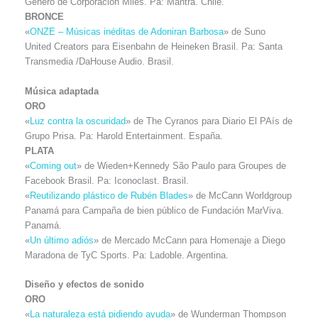
Género de Corporación Miles. Pa: Mantra. Chile.
BRONCE
«
ONZE – Músicas inéditas de Adoniran Barbosa
» de Suno
United Creators para Eisenbahn de Heineken Brasil. Pa: Santa
Transmedia /DaHouse Audio. Brasil.
Música adaptada
ORO
«
Luz contra la oscuridad
» de The Cyranos para Diario El PAís de
Grupo Prisa. Pa: Harold Entertainment. España.
PLATA
«
Coming out
» de Wieden+Kennedy São Paulo para Groupes de
Facebook Brasil. Pa: Iconoclast. Brasil.
«
Reutilizando plástico de Rubén Blades
» de McCann Worldgroup
Panamá para Campaña de bien público de Fundación MarViva.
Panamá.
«
Un último adiós
» de Mercado McCann para Homenaje a Diego
Maradona de TyC Sports. Pa: Ladoble. Argentina.
Diseño y efectos de sonido
ORO
«
La naturaleza está pidiendo ayuda
» de Wunderman Thompson