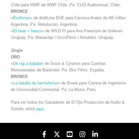
Chile para WWF de WWF Chile. Pa: CLIO Audiovisual. Chile.
BRONCE
«
Ecófonos
» de draftLine BUE para Cerveza Andes de AB InBev
Argentina. Pa: Rebolución. Argentina.
«
El beat + fresco
» de WILD FI para Axe Freestyle de Unilever
Uruguay. Pa: Wanaclap / OzzoFilms / Amuletto. Uruguay.
Jingle
ORO
«
De rap a balada
» de Sioux & Cyranos para Cuentas
Remuneradas de Bankinter. Pa: Blur Films. España.
BRONCE
«
La batalla de hemisferios
» de Bowie para Carrera de Ingeniería
de Universidad Continental. Pa: La Musa. Perú.
Para ver todos los Ganadores de El Ojo Producción de Audio &
Sonido, entrá
aquí
.