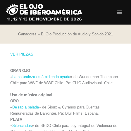
Ir
al
contenido
Ganadores – El Ojo Producción de Audio y Sonido 2021
VER PIEZAS
GRAN OJO
«
La naturaleza está pidiendo ayuda
» de Wunderman Thompson
Chile para WWF de WWF Chile. Pa: CLIO Audiovisual. Chile.
Uso de música original
ORO
«
De rap a balada
» de Sioux & Cyranos para Cuentas
Remuneradas de Bankinter. Pa: Blur Films. España.
PLATA
«
Silenciadas
» de BBDO Chile para Ley integral de Violencia de