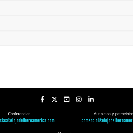
Conferencias
Auspicios y patrocinio
cias@elojodeiberoamerica.com
comercial@elojodeiberoamer