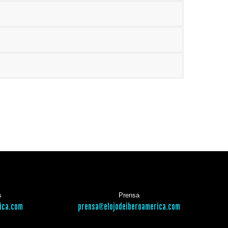
s
Prensa
ica.com
prensa@elojodeiberoamerica.com