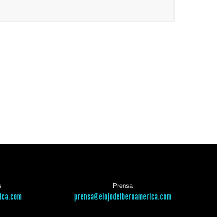
s
Prensa
ica.com
prensa@elojodeiberoamerica.com