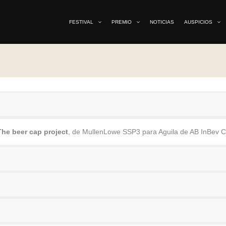
FESTIVAL
PREMIO
NOTICIAS
AUSPICIOS
The beer cap project
, de MullenLowe SSP3 para Aguila de AB InBev C