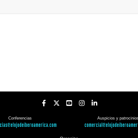
Conferencias
Auspicios y patrocinio
cias@elojodeiberoamerica.com
comercial@elojodeiberoamer