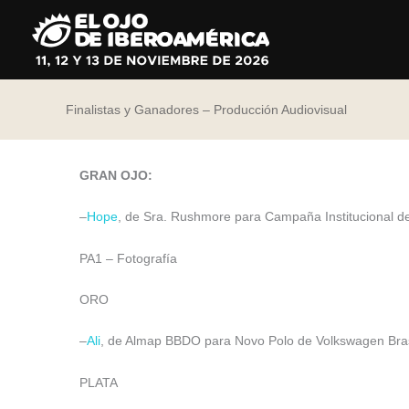
Ir
al
contenido
Finalistas y Ganadores – Producción Audiovisual
GRAN OJO:
–
Hope
, de Sra. Rushmore para Campaña Institucional d
PA1 – Fotografía
ORO
–
Ali
, de Almap BBDO para Novo Polo de Volkswagen Brasil
PLATA