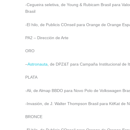
-Cegueira seletiva, de Young & Rubicam Brasil para Val
Brasil
-El hilo, de Publicis COnseil para Orange de Orange Esp
PA2 – Dirección de Arte
ORO
–
Astronauta
, de DPZ&T para Campaña Institucional de Itaú
PLATA
-Ali, de Almap BBDO para Novo Polo de Volkswagen Brasil
-Invasión, de J. Walter Thompson Brasil para KitKat de Ne
BRONCE
-El hilo, de Publicis COnseil para Orange de Orange Esp