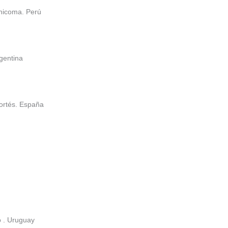
Chicoma. Perú
gentina
ortés. España
o . Uruguay