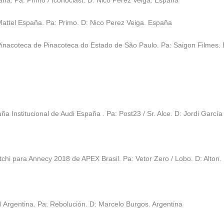
attel España. Pa: Primo. D: Nico Perez Veiga. España
Pinacoteca de Pinacoteca do Estado de São Paulo. Pa: Saigon Filmes. D:
a Institucional de Audi España . Pa: Post23 / Sr. Alce. D: Jordi García
i para Annecy 2018 de APEX Brasil. Pa: Vetor Zero / Lobo. D: Alton. 
l Argentina. Pa: Rebolución. D: Marcelo Burgos. Argentina