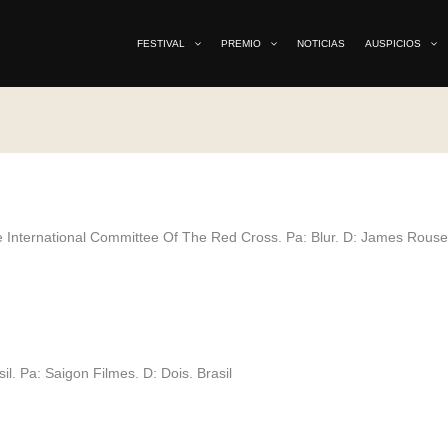
FESTIVAL
PREMIO
NOTICIAS
AUSPICIOS
e International Committee Of The Red Cross. Pa: Blur. D: James Rous
. Pa: Saigon Filmes. D: Dois. Brasil