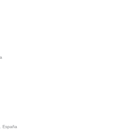
ña
e. España