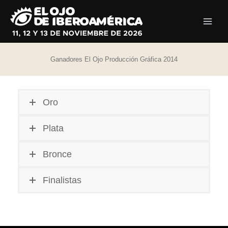
Ir
al
contenido
Ganadores El Ojo Producción Gráfica 2014
Oro
Plata
Bronce
Finalistas