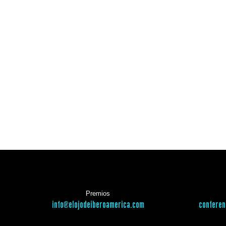
Premios
info@elojodeiberoamerica.com
conferen