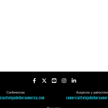
Conferencias
Auspicios y patrocinio
cias@elojodeiberoamerica.com
comercial@elojodeiberoamer