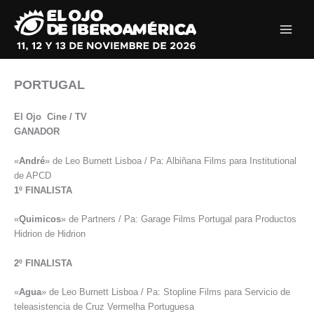
Ir
al
contenido
PORTUGAL
El Ojo Cine / TV
GANADOR
«
André
» de Leo Burnett Lisboa / Pa: Albiñana Films para Institutional
de APCD
1º FINALISTA
«
Quimicos
» de Partners / Pa: Garage Films Portugal para Productos
Hidrion de Hidrion
2º FINALISTA
«
Agua
» de Leo Burnett Lisboa / Pa: Stopline Films para Servicio de
teleasistencia de Cruz Vermelha Portuguesa