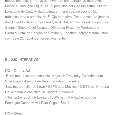
metais nos dias 8, 9 e 10 de novembro nas categorias Interativo,
Mobile e Produção Digital. O júri presidido por Eco Moliterno, Diretor
Executivo de Criação da Accenture Interactive, selecionou 51
trabalhos para o shortlist do El Ojo Interativo. Por sua vez, os jurados
do El Ojo Mobile e El Ojo Produção digital, ambos presididos por Eva
Santos, Global Chief Creative Officer da Proximity Worldwide e
Diretora Geral de Criação da Proximity Espanha, apresentaram listas
com 32 e 21 trabalhos, respectivamente.
EL OJO INTERATIVO
IT1 – Online Ad
-Entre más veas este anuncio, mejor, de Proximity Colombia para
Visa alianza Avianca de Visa Colombia. Colombia
-Low res pre rolls, de Lowe / SSP3 para Móviles 4G ETB de Empresa
De Telecomunicaciones De Bogotá. Colombia
-The hacker spot, de LewLaraTBWA para The hacker spot de
Fundação Dorina Nowill Para Cegos. Brasil
IT2 – Sites.