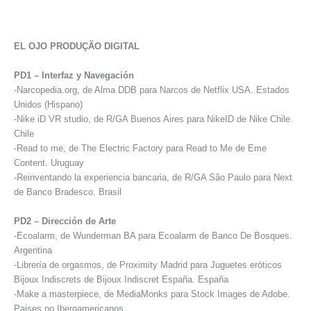
EL OJO PRODUÇÃO DIGITAL
PD1 – Interfaz y Navegación
-Narcopedia.org, de Alma DDB para Narcos de Netflix USA. Estados
Unidos (Hispano)
-Nike iD VR studio, de R/GA Buenos Aires para NikeID de Nike Chile.
Chile
-Read to me, de The Electric Factory para Read to Me de Eme
Content. Uruguay
-Reinventando la experiencia bancaria, de R/GA São Paulo para Next
de Banco Bradesco. Brasil
PD2 – Dirección de Arte
-Ecoalarm, de Wunderman BA para Ecoalarm de Banco De Bosques.
Argentina
-Librería de orgasmos, de Proximity Madrid para Juguetes eróticos
Bijoux Indiscrets de Bijoux Indiscret España. España
-Make a masterpiece, de MediaMonks para Stock Images de Adobe.
Paises no Iberoamericanos