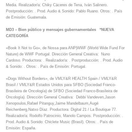
Media. Realizador/a: Chiky Cáceres de Tena, Iván Salinero.
Postproducción: . Prod. Audio & Sonido: Pablo Ruano. Otros: . País
de Emisión: Guatemala.
MD3
–
Bien público y mensajes gubernamentales *NUEVA
CATEGORÍA
«Book It Not to Go», de Nossa para ANP|WWF (World Wide Fund For
Nature) de WWF Portugal. Dirección General Creativa: Nuno
Cardoso. Productora: . Realizador/a: . Postproducción: . Prod. Audio
& Sonido: . Otros: . País de Emisión: Portugal.
«Dogs Without Borders», de VMLY&R HEALTH Spain / VMLY&R
Brasil / VMLY&R Estados Unidos para SFBO (Sociedad Franco-
Brasileira de Oncología) de SFBO (Sociedad Franco-Brasileira de
Oncología). Dirección General Creativa: Debbi Vandeven,Jason
Xenopoulos,Rafael Pitanguy,Jaime Mandelbaum,Augé
Reichenberg,Natxo Díaz. Productora: Digital 21 / La Boutique 77.
Realizador/a: Rodolfo Patrocinio, Manolo Campos. Postproducción: .
Prod. Audio & Sonido: Chiclete Music (Brasil). Otros: . País de
Emisión: España.