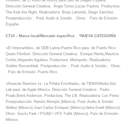
«Volver», de El Ruso de Rocky para J&B de Diageo España.
Dirección General Creativa: Ángel Torres,Lucas Paulino. Productora:
The Kids Are Right. Realizador/a: Borja Larrondo, Diego Sánchez.
Postproducción: . Prod. Audio & Sonido: . Otros: . País de Emisión:
España.
CT14
–
Marca local/Mercado específico *NUEVA CATEGORÍA
«El Intercambio», de DDB Latina Puerto Rico para de Puerto Rico
Queer Filmfest. Dirección General Creativa: Enrique Renta,Mauricio
Cortés,Alejandro Aguilera. Productora: Metropolis. Realizador/a:
Andrés Rossenblatt. Postproducción: . Prod. Audio & Sonido: . Otros:
. País de Emisión: Puerto Rico.
«Huracán Ramírez vs. La Piñata Enchilada», de TBWA\Media Arts
Lab para de Apple México. Dirección General Creativa: Pedro
Prado,Brent Anderson. Productora: The Lift. Realizador/a: Los Pérez.
Postproducción: Ramón Morejón (México). Prod. Audio & Sonido:
Walker (México),Juan Carlos Enriquez (México),Neha Ewell (México).
Otros: SeoJu Park / PS360 / VFX Trafik (México). País de Emisión:
México.