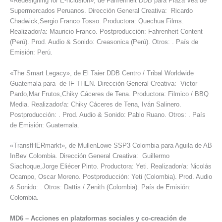
«Redesigning for E-nclusion», de Fahrenheit DDB para Plaza Vea de
Supermercados Peruanos. Dirección General Creativa: Ricardo
Chadwick,Sergio Franco Tosso. Productora: Quechua Films.
Realizador/a: Mauricio Franco. Postproducción: Fahrenheit Content
(Perú). Prod. Audio & Sonido: Creasonica (Perú). Otros: . País de
Emisión: Perú.
«The Smart Legacy», de El Taier DDB Centro / Tribal Worldwide
Guatemala para de IF THEN. Dirección General Creativa: Victor
Pardo,Mar Frutos,Chiky Cáceres de Tena. Productora: Filmico / BBQ
Media. Realizador/a: Chiky Cáceres de Tena, Iván Salinero.
Postproducción: . Prod. Audio & Sonido: Pablo Ruano. Otros: . País
de Emisión: Guatemala.
«TransfHERmarkt», de MullenLowe SSP3 Colombia para Aguila de AB
InBev Colombia. Dirección General Creativa: Guillermo
Siachoque,Jorge Eliécer Pinto. Productora: Yeti. Realizador/a: Nicolás
Ocampo, Oscar Moreno. Postproducción: Yeti (Colombia). Prod. Audio
& Sonido: . Otros: Dattis / Zenith (Colombia). País de Emisión:
Colombia.
MD6
–
Acciones en plataformas sociales y co-creación de