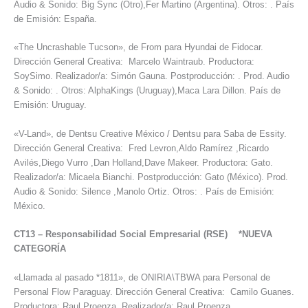
Audio & Sonido: Big Sync (Otro),Fer Martino (Argentina). Otros: . País
de Emisión: España.
«The Uncrashable Tucson», de From para Hyundai de Fidocar.
Dirección General Creativa: Marcelo Waintraub. Productora:
SoySimo. Realizador/a: Simón Gauna. Postproducción: . Prod. Audio
& Sonido: . Otros: AlphaKings (Uruguay),Maca Lara Dillon. País de
Emisión: Uruguay.
«V-Land», de Dentsu Creative México / Dentsu para Saba de Essity.
Dirección General Creativa: Fred Levron,Aldo Ramírez ,Ricardo
Avilés,Diego Vurro ,Dan Holland,Dave Makeer. Productora: Gato.
Realizador/a: Micaela Bianchi. Postproducción: Gato (México). Prod.
Audio & Sonido: Silence ,Manolo Ortiz. Otros: . País de Emisión:
México.
CT13
–
Responsabilidad Social Empresarial (RSE) *NUEVA
CATEGORÍA
«Llamada al pasado *1811», de ONIRIA\TBWA para Personal de
Personal Flow Paraguay. Dirección General Creativa: Camilo Guanes.
Productora: Raul Proenza. Realizador/a: Raul Proenza.