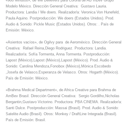
«900 Minutos», de We Believers para Corona de AB InBev Grupo
Modelo México. Dirección General Creativa: Gustavo Lauria.
Productora: Landia / We doers. Realizador/a: Veronica Von Hunefeld,
Paula Aquino. Postproducción: We doers (Estados Unidos). Prod.
Audio & Sonido: Pickle Music (Estados Unidos). Otros: . País de
Emisión: México.
«Asientos vacíos», de Ogilvy para de Aeroméxico. Dirección General
Creativa: Rafael Reina,Diego Rodriguez. Productora: Landia.
Realizador/a: Sofía Tormenta, Anna Tormenta. Postproducción:
Lapost (México),Lapost (México),Lapost (México). Prod. Audio &
Sonido: Carolina Mendoza,Fonobox (México),Mónica Escobedo
,Josefa de Velasco,Esperanza de Velasco. Otros: Hogarth (México).
País de Emisión: México.
«Brahma Medical Department», de Africa Creative para Brahma de
AmBev Brasil. Dirección General Creativa: Sergio Gordilho,Nicholas
Bergantin,Gustavo Victorino. Productora: PBA CINEMA. Realizador/a:
Santi Dulce. Postproducción: Massai (Brasil). Prod. Audio & Sonido:
Satelite Audio (Brasil). Otros: Monkey / DraftLine Integrada (Brasil).
País de Emisión: Brasil.