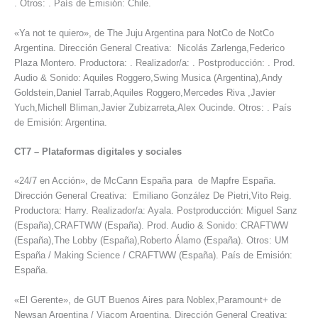
. Otros: . País de Emisión: Chile.
«Ya not te quiero», de The Juju Argentina para NotCo de NotCo
Argentina. Dirección General Creativa: Nicolás Zarlenga,Federico
Plaza Montero. Productora: . Realizador/a: . Postproducción: . Prod.
Audio & Sonido: Aquiles Roggero,Swing Musica (Argentina),Andy
Goldstein,Daniel Tarrab,Aquiles Roggero,Mercedes Riva ,Javier
Yuch,Michell Bliman,Javier Zubizarreta,Alex Oucinde. Otros: . País
de Emisión: Argentina.
CT7
–
Plataformas digitales y sociales
«24/7 en Acción», de McCann España para de Mapfre España.
Dirección General Creativa: Emiliano González De Pietri,Vito Reig.
Productora: Harry. Realizador/a: Ayala. Postproducción: Miguel Sanz
(España),CRAFTWW (España). Prod. Audio & Sonido: CRAFTWW
(España),The Lobby (España),Roberto Álamo (España). Otros: UM
España / Making Science / CRAFTWW (España). País de Emisión:
España.
«El Gerente», de GUT Buenos Aires para Noblex,Paramount+ de
Newsan Argentina / Viacom Argentina. Dirección General Creativa: