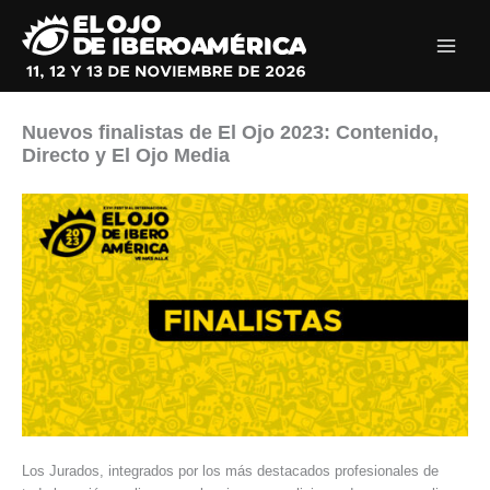
Ir
al
contenido
Nuevos finalistas de El Ojo 2023: Contenido,
Directo y El Ojo Media
Los Jurados, integrados por los más destacados profesionales de