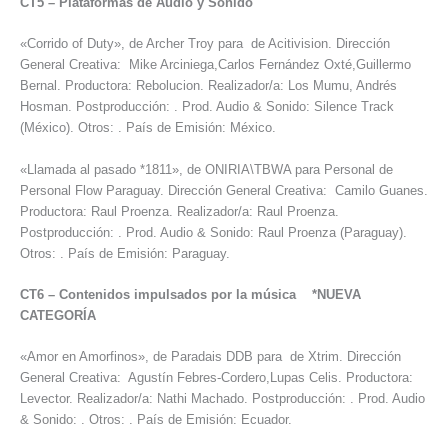
CT5
–
Plataformas de Audio y Sonido
«Corrido of Duty», de Archer Troy para de Acitivision. Dirección
General Creativa: Mike Arciniega,Carlos Fernández Oxté,Guillermo
Bernal. Productora: Rebolucion. Realizador/a: Los Mumu, Andrés
Hosman. Postproducción: . Prod. Audio & Sonido: Silence Track
(México). Otros: . País de Emisión: México.
«Llamada al pasado *1811», de ONIRIA\TBWA para Personal de
Personal Flow Paraguay. Dirección General Creativa: Camilo Guanes.
Productora: Raul Proenza. Realizador/a: Raul Proenza.
Postproducción: . Prod. Audio & Sonido: Raul Proenza (Paraguay).
Otros: . País de Emisión: Paraguay.
CT6
–
Contenidos impulsados por la música *NUEVA
CATEGORÍA
«Amor en Amorfinos», de Paradais DDB para de Xtrim. Dirección
General Creativa: Agustín Febres-Cordero,Lupas Celis. Productora:
Levector. Realizador/a: Nathi Machado. Postproducción: . Prod. Audio
& Sonido: . Otros: . País de Emisión: Ecuador.