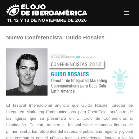
Ir
al
contenido
Nuevo Conferencista: Guido Rosales
El festival Internacional anunció que Guido Rosale, Director de
Integrated Marketing Communications para Coca-Cola, será otra de
las figuras que se presentará en El Ciclo de Conferencias &
Inspiración. De esta manera el festival sigue sumando figuras de
primer nivel a los referentes del escenario publicitario regional y global
que compartirá con el público toda su experiencia, logros y visión