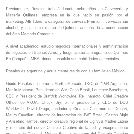
Previamente, Rosales trabajó durante ocho años en Cervecería y
Maltería Quilmes, empresa en la que nació su pasión por el
marketing. Allí lideró la categoría de cerveza Premium, cervezas sin
alcohol, y la principal marca de Quilmes, además de la construcción
del área Mercado Comercial.
A nivel académico, estudió negocios internacionales y administración
de negocios en Buenos Aires, y luego asistió al programa de Quilmes
En Compañía MBA, donde consolidó sus habilidades gerenciales.
Rosales es argentino y actualmente reside con su familia en México.
Guido Rosales se suma a Martín Mercado, DGC de Y&R Argentina,
Martín Montoya, Presidente de WMcCann Brasil, Laurence Boschetto,
CEO y President de Draftfcb Worldwide, Rei Inamoto, Chief Creative
Officer de AKQA, Chuck Brymer, el presidente y CEO de DDB
Worldwide, David Droga, fundador y Creative Chairman de Droga5,
Mauro Cavalletti, director de integración de JWT Brasil, Gastón Bigio
y Anselmo Ramos, director creativo regional de Ogilvy& Mather Latina
y miembro del nuevo Consejo Creativo de la red, y vicepresidente
creativo de Ogilvy & Mather Brasil y miembro del Consejo Creativo