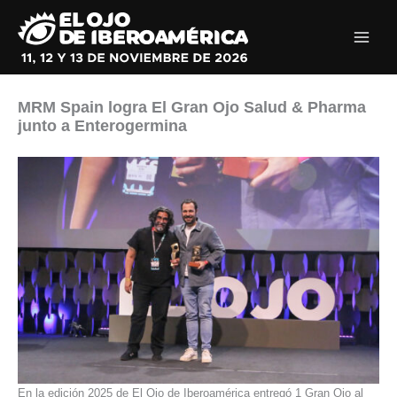
Ir
al
contenido
MRM Spain logra El Gran Ojo Salud & Pharma
junto a Enterogermina
En la edición 2025 de El Ojo de Iberoamérica entregó 1 Gran Ojo al