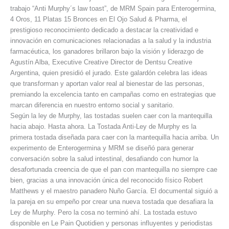
trabajo “Anti Murphy´s law toast”, de MRM Spain para Enterogermina,
4 Oros, 11 Platas 15 Bronces en El Ojo Salud & Pharma, el
prestigioso reconocimiento dedicado a destacar la creatividad e
innovación en comunicaciones relacionadas a la salud y la industria
farmacéutica, los ganadores brillaron bajo la visión y liderazgo de
Agustín Alba, Executive Creative Director de Dentsu Creative
Argentina, quien presidió el jurado. Este galardón celebra las ideas
que transforman y aportan valor real al bienestar de las personas,
premiando la excelencia tanto en campañas como en estrategias que
marcan diferencia en nuestro entorno social y sanitario.
Según la ley de Murphy, las tostadas suelen caer con la mantequilla
hacia abajo. Hasta ahora. La Tostada Anti-Ley de Murphy es la
primera tostada diseñada para caer con la mantequilla hacia arriba. Un
experimento de Enterogermina y MRM se diseñó para generar
conversación sobre la salud intestinal, desafiando con humor la
desafortunada creencia de que el pan con mantequilla no siempre cae
bien, gracias a una innovación única del reconocido físico Robert
Matthews y el maestro panadero Nuño García. El documental siguió a
la pareja en su empeño por crear una nueva tostada que desafiara la
Ley de Murphy. Pero la cosa no terminó ahí. La tostada estuvo
disponible en Le Pain Quotidien y personas influyentes y periodistas