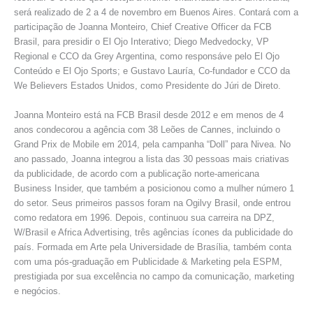
será realizado de 2 a 4 de novembro em Buenos Aires. Contará com a
participação de Joanna Monteiro, Chief Creative Officer da FCB
Brasil, para presidir o El Ojo Interativo; Diego Medvedocky, VP
Regional e CCO da Grey Argentina, como responsáve pelo El Ojo
Conteúdo e El Ojo Sports; e Gustavo Lauría, Co-fundador e CCO da
We Believers Estados Unidos, como Presidente do Júri de Direto.
Joanna Monteiro está na FCB Brasil desde 2012 e em menos de 4
anos condecorou a agência com 38 Leões de Cannes, incluindo o
Grand Prix de Mobile em 2014, pela campanha “Doll” para Nivea. No
ano passado, Joanna integrou a lista das 30 pessoas mais criativas
da publicidade, de acordo com a publicação norte-americana
Business Insider, que também a posicionou como a mulher número 1
do setor. Seus primeiros passos foram na Ogilvy Brasil, onde entrou
como redatora em 1996. Depois, continuou sua carreira na DPZ,
W/Brasil e Africa Advertising, três agências ícones da publicidade do
país. Formada em Arte pela Universidade de Brasília, também conta
com uma pós-graduação em Publicidade & Marketing pela ESPM,
prestigiada por sua excelência no campo da comunicação, marketing
e negócios.