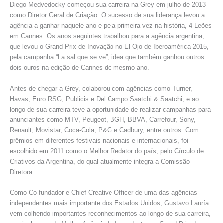
Diego Medvedocky começou sua carreira na Grey em julho de 2013
como Diretor Geral de Criação. O sucesso de sua liderança levou a
agência a ganhar naquele ano e pela primeira vez na história, 4 Leões
em Cannes. Os anos seguintes trabalhou para a agência argentina,
que levou o Grand Prix de Inovação no El Ojo de Iberoamérica 2015,
pela campanha “La sal que se ve”, idea que também ganhou outros
dois ouros na edição de Cannes do mesmo ano.
Antes de chegar a Grey, colaborou com agências como Turner,
Havas, Euro RSG, Publicis e Del Campo Saatchi & Saatchi, e ao
longo de sua carreira teve a oportunidade de realizar campanhas para
anunciantes como MTV, Peugeot, BGH, BBVA, Carrefour, Sony,
Renault, Movistar, Coca-Cola, P&G e Cadbury, entre outros. Com
prêmios em diferentes festivais nacionais e internacionais, foi
escolhido em 2011 como o Melhor Redator do país, pelo Círculo de
Criativos da Argentina, do qual atualmente integra a Comissão
Diretora.
Como Co-fundador e Chief Creative Officer de uma das agências
independentes mais importante dos Estados Unidos, Gustavo Lauría
vem colhendo importantes reconhecimentos ao longo de sua carreira,