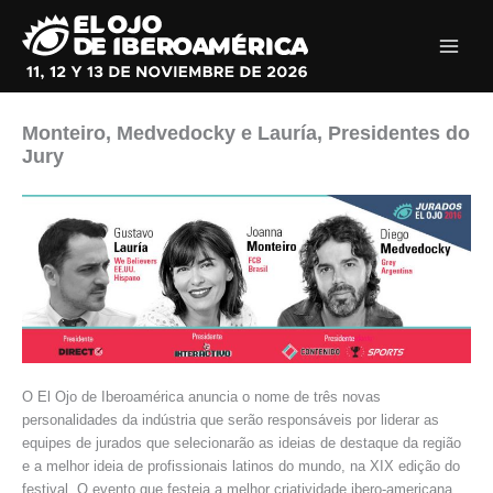
Ir
al
contenido
Monteiro, Medvedocky e Lauría, Presidentes do
Jury
O El Ojo de Iberoamérica anuncia o nome de três novas
personalidades da indústria que serão responsáveis por liderar as
equipes de jurados que selecionarão as ideias de destaque da região
e a melhor ideia de profissionais latinos do mundo, na XIX edição do
festival. O evento que festeja a melhor criatividade ibero-americana,