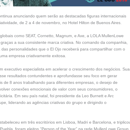
ontinua anunciando quem serão as destacadas figuras internacionais
iatividade, de 2 a 4 de novembro, no Hotel Hilton de Buenos Aires.
lobais como SEAT, Cornetto, Magnum, e Axe, a LOLA MullenLowe
graças a sua consistente marca criativa. No comando da companhia,
 das personalidades que o El Ojo receberá para compartilhar com o
 uma empresa criativamente exitosa.
um executivo especialista em acelerar o crescimento dos negócios. Sua
gisse resultados contundentes e aprofundasse seu foco em gerar
ois de 8 anos trabalhando para diferentes empresas, o desejo de
nvolver conexões emocionais de valor com seus consumidores, o
citária. Em seu país natal, foi presidente da Leo Burnett e Arc
e, liderando as agências criativas do grupo e dirigindo o
beleceu em três escritórios em Lisboa, Madri e Barcelona, e triplico
Puebla, foram eleitos “Person of the Year” na rede MullenLowe Group