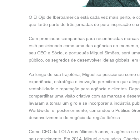
O El Ojo de Iberoamérica está cada vez mais perto, e c
que farão parte de três jornadas de pura inspiração e cr
Com premiadas campanhas para reconhecidas marcas g
está posicionada como uma das agências do momento, 
seu CEO e Sócio, o português Miguel Simões, será uma
público, os segredos de desenvolver ideias globais, em
Ao longo de sua trajetória, Miguel se posicionou como 
experiência, estratégia e inovação permitiram que atin
rentabilidade e reputação para agência e clientes. Dep
compartilhar uma visão criativa com as marcas e dese
levaram a tomar um giro e se incorporar à indústria publi
Worldwide, e, posteriormente, comandou o Publicis Group
desenvolvimento do negócio da região Ibérica.
Como CEO da LOLA nos últimos 5 anos, a agência se esta
seu crescimento. Em 2014, Miguel e seu sócio, Chacho 