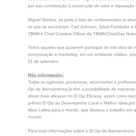
por sua contribuição à construção de valor e reputação
Miguel Simões, se junta à lista de conferencistas já an
os que se encontram: Carl Johnson, Sócio Fundador e C
TBWA e Chief Creative Officer da TBWA\Chiat\Day Nueva
Todos aqueles que quiserem participar de três dias de 
comunicação e marketing, em um ambiente criativo, po
21 de setembro.
Más información:
Todas as agências, produtoras, anunciantes e profission
Ojo de Iberoamérica já têm a possibilidade de inscrever
ideias mais eficazes no El Ojo Eficácia, assim como rec
prêmio El Ojo ao Desempenho Local e Melhor Ideia por 
Ideia Latina para o mundo, que destaca o trabalho em q
mundo.
Para mais informações sobre o El Ojo de Iberoamérica, i