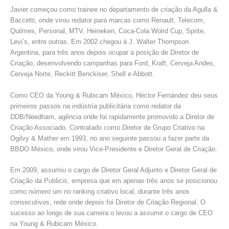
Javier começou como trainee no departamento de criação da Agulla &
Baccetti, onde virou redator para marcas como Renault, Telecom,
Quilmes, Personal, MTV, Heineken, Coca-Cola Wolrd Cup, Sprite,
Levi’s, entre outras. Em 2002 chegou à J. Walter Thompson
Argentina, para três anos depois ocupar a posição de Diretor de
Criação, desenvolvendo campanhas para Ford, Kraft, Cerveja Andes,
Cerveja Norte, Reckitt Benckiser, Shell e Abbott.
Como CEO da Young & Rubicam México, Héctor Fernández deu seus
primeiros passos na indústria publicitária como redator da
DDB/Needham, agência onde foi rapidamente promovido a Diretor de
Criação Associado. Contratado como Diretor de Grupo Criativo na
Ogilvy & Mather em 1993, no ano seguinte passou a fazer parte da
BBDO México, onde virou Vice-Presidente e Diretor Geral de Criação.
Em 2009, assumiu o cargo de Diretor Geral Adjunto e Diretor Geral de
Criação da Publicis, empresa que em apenas três anos se posicionou
como número um no ranking criativo local, durante três anos
consecutivos, rede onde depois foi Diretor de Criação Regional. O
sucesso ao longo de sua carreira o levou a assumir o cargo de CEO
na Young & Rubicam México.