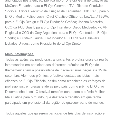
anunciados nesta edição: Mónica Moro, Diretora Geral de Criação da
McCann Espanha, para o El Ojo Cinema e TV; Ricardo Chadwick,
Sócio e Diretor Executivo de Criação da Fahrenheit DDB Peru, para o
El Ojo Media; Felipe Luchi, Chief Creative Officer da Lew’Lara\TBWA,
para o El Ojo Design e El Ojo Produção Gráfica; Joanna Monteiro,
CCO da FCB Brasil, para o El Ojo Interativo; Diego Medvedocky, VP
Regional e CCO da Grey Argentina, para o El Ojo Conteúdo e El Ojo
Sports; e Gustavo Lauría, Co-fundador e CCO da We Believers
Estados Unidos, como Presidente do El Ojo Direto.
Mais informações:
Todas as agências, produtoras, anunciantes e profissionais da região
interessados em participar dos diferentes prêmios do El Ojo de
Iberoamérica têm a possibilidade de inscrever suas peças até 15 de
setembro. Além dos prêmios, o festival destaca as ideias mais
eficazes no El Ojo Eficácia, assim como reconhece os esforços de
profissionais, empresas e ideias pelo país com o prêmio El Ojo ao
Desempenho Local. O festival também conta com o prêmio Melhor
Ideia Latina para o mundo, que destaca o trabalho em que tenha
participado um profissional da região, de qualquer parte do mundo.
Todos aqueles que quiserem participar de três dias de inspiração e