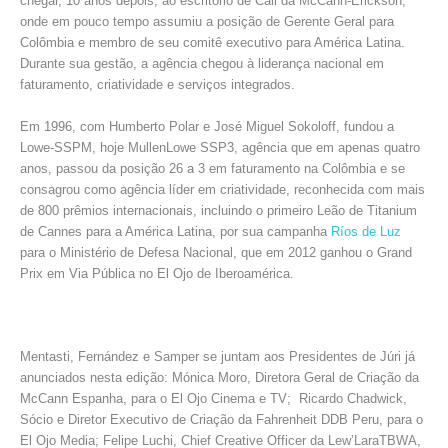
chegar, 10 anos depois, ao escritório de Cali da McCann-Erickson,
onde em pouco tempo assumiu a posição de Gerente Geral para
Colômbia e membro de seu comitê executivo para América Latina.
Durante sua gestão, a agência chegou à liderança nacional em
faturamento, criatividade e serviços integrados.
Em 1996, com Humberto Polar e José Miguel Sokoloff, fundou a
Lowe-SSPM, hoje MullenLowe SSP3, agência que em apenas quatro
anos, passou da posição 26 a 3 em faturamento na Colômbia e se
consagrou como agência líder em criatividade, reconhecida com mais
de 800 prêmios internacionais, incluindo o primeiro Leão de Titanium
de Cannes para a América Latina, por sua campanha
Ríos de Luz
para o Ministério de Defesa Nacional, que em 2012 ganhou o Grand
Prix em Via Pública no El Ojo de Iberoamérica.
Mentasti, Fernández e Samper se juntam aos Presidentes de Júri já
anunciados nesta edição: Mónica Moro, Diretora Geral de Criação da
McCann Espanha, para o El Ojo Cinema e TV; Ricardo Chadwick,
Sócio e Diretor Executivo de Criação da Fahrenheit DDB Peru, para o
El Ojo Media; Felipe Luchi, Chief Creative Officer da Lew’LaraTBWA,