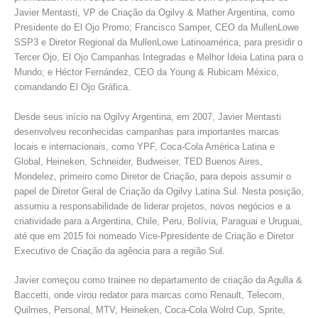
Javier Mentasti, VP de Criação da Ogilvy & Mather Argentina, como
Presidente do El Ojo Promo; Francisco Samper, CEO da MullenLowe
SSP3 e Diretor Regional da MullenLowe Latinoamérica, para presidir o
Tercer Ojo, El Ojo Campanhas Integradas e Melhor Ideia Latina para o
Mundo; e Héctor Fernández, CEO da Young & Rubicam México,
comandando El Ojo Gráfica.
Desde seus início na Ogilvy Argentina, em 2007, Javier Mentasti
desenvolveu reconhecidas campanhas para importantes marcas
locais e internacionais, como YPF, Coca-Cola América Latina e
Global, Heineken, Schneider, Budweiser, TED Buenos Aires,
Mondelez, primeiro como Diretor de Criação, para depois assumir o
papel de Diretor Geral de Criação da Ogilvy Latina Sul. Nesta posição,
assumiu a responsabilidade de liderar projetos, novos negócios e a
criatividade para a Argentina, Chile, Peru, Bolívia, Paraguai e Uruguai,
até que em 2015 foi nomeado Vice-Ppresidente de Criação e Diretor
Executivo de Criação da agência para a região Sul.
Javier começou como trainee no departamento de criação da Agulla &
Baccetti, onde virou redator para marcas como Renault, Telecom,
Quilmes, Personal, MTV, Heineken, Coca-Cola Wolrd Cup, Sprite,