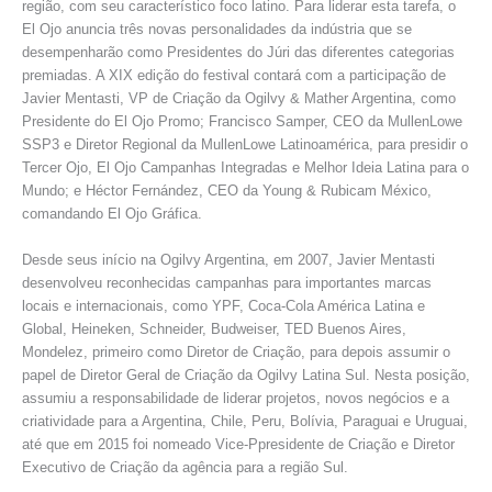
região, com seu característico foco latino. Para liderar esta tarefa, o
El Ojo anuncia três novas personalidades da indústria que se
desempenharão como Presidentes do Júri das diferentes categorias
premiadas. A XIX edição do festival contará com a participação de
Javier Mentasti, VP de Criação da Ogilvy & Mather Argentina, como
Presidente do El Ojo Promo; Francisco Samper, CEO da MullenLowe
SSP3 e Diretor Regional da MullenLowe Latinoamérica, para presidir o
Tercer Ojo, El Ojo Campanhas Integradas e Melhor Ideia Latina para o
Mundo; e Héctor Fernández, CEO da Young & Rubicam México,
comandando El Ojo Gráfica.
Desde seus início na Ogilvy Argentina, em 2007, Javier Mentasti
desenvolveu reconhecidas campanhas para importantes marcas
locais e internacionais, como YPF, Coca-Cola América Latina e
Global, Heineken, Schneider, Budweiser, TED Buenos Aires,
Mondelez, primeiro como Diretor de Criação, para depois assumir o
papel de Diretor Geral de Criação da Ogilvy Latina Sul. Nesta posição,
assumiu a responsabilidade de liderar projetos, novos negócios e a
criatividade para a Argentina, Chile, Peru, Bolívia, Paraguai e Uruguai,
até que em 2015 foi nomeado Vice-Ppresidente de Criação e Diretor
Executivo de Criação da agência para a região Sul.