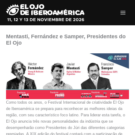
Ir
al
contenido
Mentasti, Fernández e Samper, Presidentes do
El Ojo
Como todos os anos, o Festival Internacional de criatividade El Ojo
de Iberoamérica se prepara para reconhecer as melhores ideias da
região, com seu característico foco latino. Para liderar esta tarefa, o
El Ojo anuncia três novas personalidades da indústria que se
desempenharão como Presidentes do Júri das diferentes categorias
premiadas. A XIX edição do festival contará com a participação de