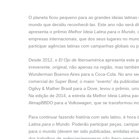
O planeta ficou pequeno para as grandes ideias latinas
mundo que decidiu reconhecê-las. Este ano não será dife
apresenta o prêmio
Melhor Ideia Latina para o Mundo
, 
empresas internacionais, que dos seus lugares no mun
participar agências latinas com campanhas globais ou p
Desde 2012, o
El Ojo de Iberoamérica
apresenta este pr
irreverente, original, não apenas na região, mas tamb
Wunderman Buenos Aires para a Coca-Cola. No ano seguin
comercial do
Super Bowl
, o maior “evento” da publici
Ogilvy & Mather Brasil para a Dove, levou o prêmio, uma
Na edição de 2014, a estrela da Melhor Ideia Latina p
AlmapBBDO para a Volkswagen, que se transformou in
Para continuar fazendo história com selo latino, é hora
Latina para o Mundo
. Poderão participar peças, campa
para o mundo (devem ter sido publicadas, emitidas e/o
dos trabalhos de agências/empresas não ibero-america