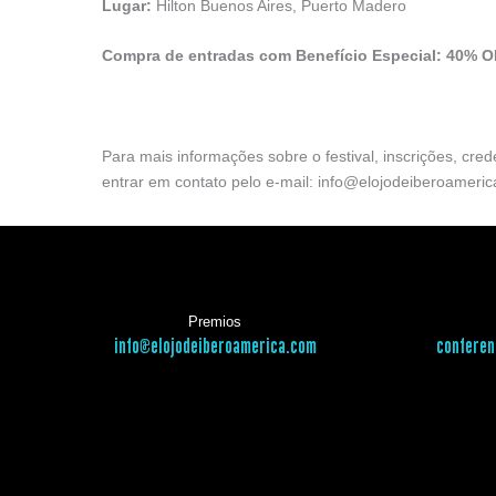
Lugar:
Hilton Buenos Aires, Puerto Madero
Compra de entradas com Benefício Especial
:
40% O
Para mais informações sobre o festival, inscrições, cre
entrar em contato pelo e-mail: info@elojodeiberoameric
Premios
info@elojodeiberoamerica.com
conferen