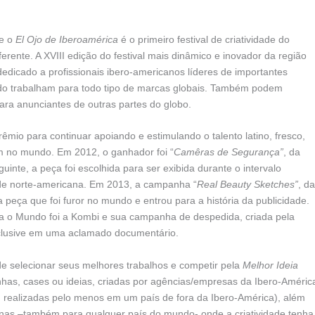
 e o
El Ojo de Iberoamérica
é o primeiro festival de criatividade do
rente. A XVIII edição do festival mais dinâmico e inovador da região
dedicado a profissionais ibero-americanos líderes de importantes
do trabalham para todo tipo de marcas globais. Também podem
ara anunciantes de outras partes do globo.
êmio para continuar apoiando e estimulando o talento latino, fresco,
ém no mundo. Em 2012, o ganhador foi “
Camêras de Segurança”
, da
te, a peça foi escolhida para ser exibida durante o intervalo
dade norte-americana. Em 2013, a campanha “
Real Beauty Sketches”
, da
 peça que foi furor no mundo e entrou para a história da publicidade.
ara o Mundo foi a Kombi e sua campanha de despedida, criada pela
clusive em uma aclamado documentário.
 de selecionar seus melhores trabalhos e competir pela
Melhor Ideia
nhas, cases ou ideias, criadas por agências/empresas da Ibero-Améric
u realizadas pelo menos em um país de fora da Ibero-América), além
nas –também para qualquer país do mundo- onde a criatividade tenha