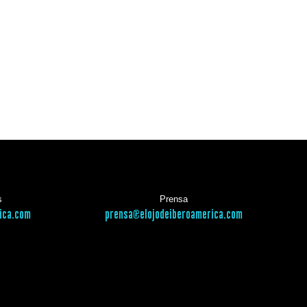
s
Prensa
ica.com
prensa@elojodeiberoamerica.com