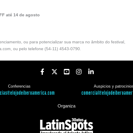
FF
até
14 de agosto
denciamento, ou para potencializar sua marca no âmbito do festival,
a.com, ou pelo telefone (54-11) 4543-0790.
Conferencias
Auspicios y patrocinio
cias@elojodeiberoamerica.com
comercial@elojodeiberoamer
Organiza