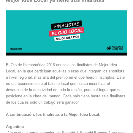
El Ojo de Iberoamérica 2016 anuncia los finalistas de Mejor Idea
Local, en la que participan aquellas piezas que integran los shortlists
a nivel regional, más allá del premio en el que fueron inscriptas. Éste
es un reconocimiento al talento local que busca incentivar el
desarrollo de la creatividad de toda la región, para así lograr que se
posicione en la cima del mundo. Cada país tiene hasta seis finalistas,
de los cuales sólo un trabajo será ganador.
A continuación, los finalistas a la Mejor Idea Local:
Argentina
-Algún día lo van a entender, de Saatchi & Saatchi Buenos Aires para