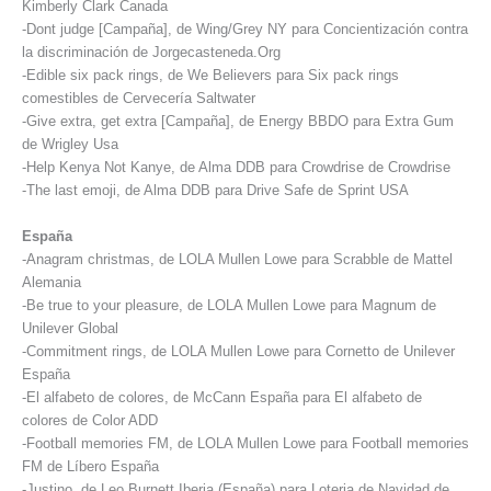
Kimberly Clark Canada
-Dont judge [Campaña], de Wing/Grey NY para Concientización contra
la discriminación de Jorgecasteneda.Org
-Edible six pack rings, de We Believers para Six pack rings
comestibles de Cervecería Saltwater
-Give extra, get extra [Campaña], de Energy BBDO para Extra Gum
de Wrigley Usa
-Help Kenya Not Kanye, de Alma DDB para Crowdrise de Crowdrise
-The last emoji, de Alma DDB para Drive Safe de Sprint USA
España
-Anagram christmas, de LOLA Mullen Lowe para Scrabble de Mattel
Alemania
-Be true to your pleasure, de LOLA Mullen Lowe para Magnum de
Unilever Global
-Commitment rings, de LOLA Mullen Lowe para Cornetto de Unilever
España
-El alfabeto de colores, de McCann España para El alfabeto de
colores de Color ADD
-Football memories FM, de LOLA Mullen Lowe para Football memories
FM de Líbero España
-Justino, de Leo Burnett Iberia (España) para Loteria de Navidad de