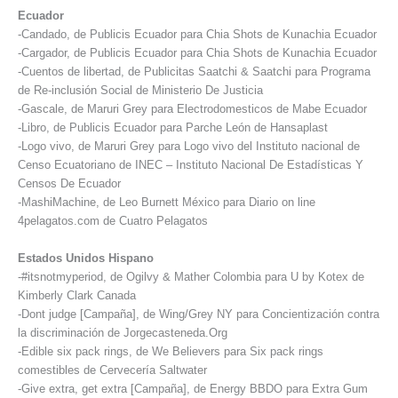
Ecuador
-Candado, de Publicis Ecuador para Chia Shots de Kunachia Ecuador
-Cargador, de Publicis Ecuador para Chia Shots de Kunachia Ecuador
-Cuentos de libertad, de Publicitas Saatchi & Saatchi para Programa
de Re-inclusión Social de Ministerio De Justicia
-Gascale, de Maruri Grey para Electrodomesticos de Mabe Ecuador
-Libro, de Publicis Ecuador para Parche León de Hansaplast
-Logo vivo, de Maruri Grey para Logo vivo del Instituto nacional de
Censo Ecuatoriano de INEC – Instituto Nacional De Estadísticas Y
Censos De Ecuador
-MashiMachine, de Leo Burnett México para Diario on line
4pelagatos.com de Cuatro Pelagatos
Estados Unidos Hispano
-#itsnotmyperiod, de Ogilvy & Mather Colombia para U by Kotex de
Kimberly Clark Canada
-Dont judge [Campaña], de Wing/Grey NY para Concientización contra
la discriminación de Jorgecasteneda.Org
-Edible six pack rings, de We Believers para Six pack rings
comestibles de Cervecería Saltwater
-Give extra, get extra [Campaña], de Energy BBDO para Extra Gum