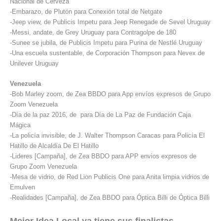
Nacional de Cerveza
-Embarazo, de Plutón para Conexión total de Netgate
-Jeep view, de Publicis Impetu para Jeep Renegade de Sevel Uruguay
-Messi, andate, de Grey Uruguay para Contragolpe de 180
-Sunee se jubila, de Publicis Impetu para Purina de Nestlé Uruguay
-Una escuela sustentable, de Corporación Thompson para Nevex de
Unilever Uruguay
Venezuela
-Bob Marley zoom, de Zea BBDO para App envíos expresos de Grupo
Zoom Venezuela
-Día de la paz 2016, de para Día de La Paz de Fundación Caja
Mágica
-La policía invisible, de J. Walter Thompson Caracas para Policía El
Hatillo de Alcaldía De El Hatillo
-Lideres [Campaña], de Zea BBDO para APP envios expresos de
Grupo Zoom Venezuela
-Mesa de vidrio, de Red Lion Publicis One para Anita limpia vidrios de
Emulven
-Realidades [Campaña], de Zea BBDO para Óptica Billi de Óptica Billi
Mejor Idea Local ya tiene sus finalistas