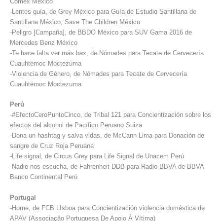
Comex México
-Lentes guía, de Grey México para Guía de Estudio Santillana de
Santillana México, Save The Children México
-Peligro [Campaña], de BBDO México para SUV Gama 2016 de
Mercedes Benz México
-Te hace falta ver más bax, de Nómades para Tecate de Cervecería
Cuauhtémoc Moctezuma
-Violencia de Género, de Nómades para Tecate de Cervecería
Cuauhtémoc Moctezuma
Perú
-#EfectoCeroPuntoCinco, de Tribal 121 para Concientización sobre los
efectos del alcohol de Pacífico Peruano Suiza
-Dona un hashtag y salva vidas, de McCann Lima para Donación de
sangre de Cruz Roja Peruana
-Life signal, de Circus Grey para Life Signal de Unacem Perú
-Nadie nos escucha, de Fahrenheit DDB para Radio BBVA de BBVA
Banco Continental Perú
Portugal
-Home, de FCB LIsboa para Concientización violencia doméstica de
APAV (Associação Portuguesa De Apoio À Vítima)