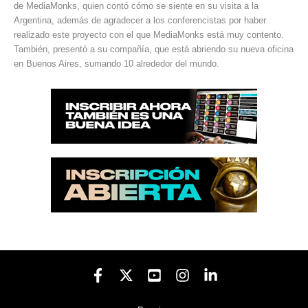
de MediaMonks, quien contó cómo se siente en su visita a la
Argentina, además de agradecer a los conferencistas por haber
realizado este proyecto con el que MediaMonks está muy contento.
También, presentó a su compañía, que está abriendo su nueva oficina
en Buenos Aires, sumando 10 alrededor del mundo.