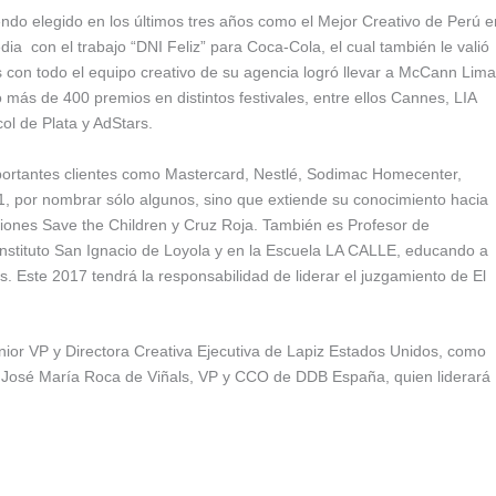
ndo elegido en los últimos tres años como el Mejor Creativo de Perú e
ia con el trabajo “DNI Feliz” para Coca-Cola, el cual también le valió
s con todo el equipo creativo de su agencia logró llevar a McCann Lima
 más de 400 premios en distintos festivales, entre ellos Cannes, LIA
l de Plata y AdStars.
mportantes clientes como Mastercard, Nestlé, Sodimac Homecenter,
21, por nombrar sólo algunos, sino que extiende su conocimiento hacia
iones Save the Children y Cruz Roja. También es Profesor de
l Instituto San Ignacio de Loyola y en la Escuela LA CALLE, educando a
. Este 2017 tendrá la responsabilidad de liderar el juzgamiento de El
ior VP y Directora Creativa Ejecutiva de Lapiz Estados Unidos, como
 José María Roca de Viñals, VP y CCO de DDB España, quien liderará