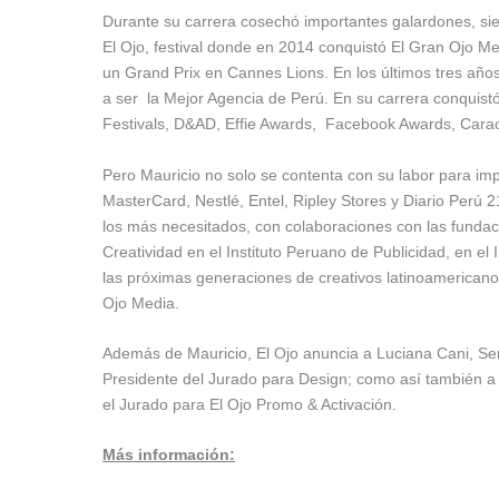
Durante su carrera cosechó importantes galardones, sie
El Ojo, festival donde en 2014 conquistó El Gran Ojo Med
un Grand Prix en Cannes Lions. En los últimos tres año
a ser la Mejor Agencia de Perú. En su carrera conquistó
Festivals, D&AD, Effie Awards, Facebook Awards, Caraco
Pero Mauricio no solo se contenta con su labor para i
MasterCard, Nestlé, Entel, Ripley Stores y Diario Perú 
los más necesitados, con colaboraciones con las fundac
Creatividad en el Instituto Peruano de Publicidad, en e
las próximas generaciones de creativos latinoamericanos
Ojo Media.
Además de Mauricio, El Ojo anuncia a Luciana Cani, Sen
Presidente del Jurado para Design; como así también a
el Jurado para El Ojo Promo & Activación.
Más información: