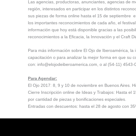
Las agencias, productoras, anunciantes, agencias de med
región, interesados en participar en los distintos recono
sus piezas de forma online hasta el 15 de septiembre e 
los importantes reconocimientos de cada año, el festiva
información que hoy está disponible gracias a las posibi
reconocimientos a la Eficacia, la Innovación y el Craft D
Para más información sobre El Ojo de Iberoamérica, la ins
capacitación o para analizar la mejor forma en que su c
con: info@elojodeiberoamerica.com, o al (54-11) 4543-
Para Agendar:
El Ojo 2017: 8, 9 y 10 de noviembre en Buenos Aires. H
Cierre Inscripción online de Ideas y Trabajos: Hasta el
por cantidad de piezas y bonificacion
Entradas con descuentos: hasta el 28 de agosto con 35