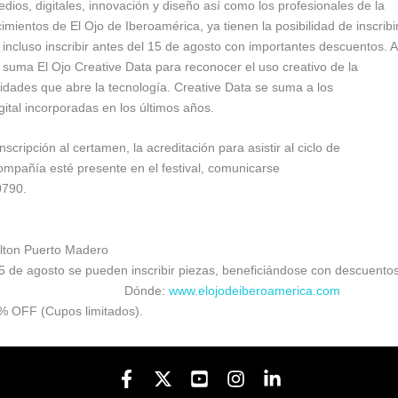
ios, digitales, innovación y diseño así como los profesionales de la
cimientos de El Ojo de Iberoamérica, ya tienen la posibilidad de inscribi
incluso inscribir antes del 15 de agosto con importantes descuentos. A
l suma El Ojo Creative Data para reconocer el uso creativo de la
lidades que abre la tecnología. Creative Data se suma a los
igital incorporadas en los últimos años.
cripción al certamen, la acreditación para asistir al ciclo de
ompañía esté presente en el festival, comunicarse
0790.
ilton Puerto Madero
 15 de agosto se pueden inscribir piezas, beneficiándose con descuento
es especiales. Dónde:
www.elojodeiberoamerica.com
% OFF (Cupos limitados).