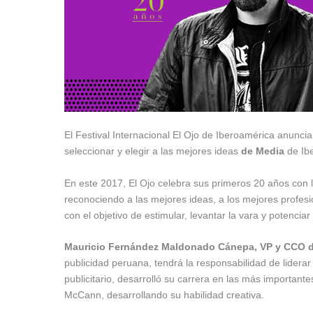
El Festival Internacional El Ojo de Iberoamérica anunci
seleccionar y elegir a las mejores ideas
de Media
de Ib
En este 2017, El Ojo celebra sus primeros 20 años con l
reconociendo a las mejores ideas, a los mejores profesi
con el objetivo de estimular, levantar la vara y potencia
Mauricio Fernández Maldonado Cánepa, VP y CCO 
publicidad peruana, tendrá la responsabilidad de lider
publicitario, desarrolló su carrera en las más important
McCann, desarrollando su habilidad creativa.