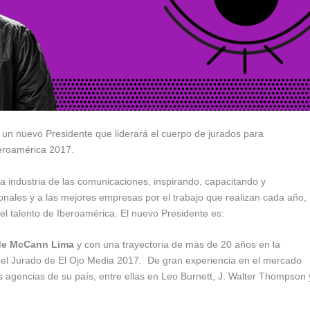
a un nuevo Presidente que liderará el cuerpo de jurados para
eroamérica 2017.
a industria de las comunicaciones, inspirando, capacitando y
onales y a las mejores empresas por el trabajo que realizan cada año,
r el talento de Iberoamérica. El nuevo Presidente es:
de McCann Lima
y con una trayectoria de más de 20 años en la
ar el Jurado de El Ojo Media 2017. De gran experiencia en el mercado
es agencias de su país, entre ellas en Leo Burnett, J. Walter Thompson 