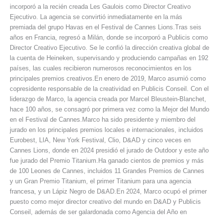
incorporó a la recién creada Les Gaulois como Director Creativo
Ejecutivo. La agencia se convirtió inmediatamente en la más
premiada del grupo Havas en el Festival de Cannes Lions.Tras seis
años en Francia, regresó a Milán, donde se incorporó a Publicis como
Director Creativo Ejecutivo. Se le confió la dirección creativa global de
la cuenta de Heineken, supervisando y produciendo campañas en 192
países, las cuales recibieron numerosos reconocimientos en los
principales premios creativos.En enero de 2019, Marco asumió como
copresidente responsable de la creatividad en Publicis Conseil. Con el
liderazgo de Marco, la agencia creada por Marcel Bleustein-Blanchet,
hace 100 años, se consagró por primera vez como la Mejor del Mundo
en el Festival de Cannes.Marco ha sido presidente y miembro del
jurado en los principales premios locales e internacionales, incluidos
Eurobest, LIA, New York Festival, Clio, D&AD y cinco veces en
Cannes Lions, donde en 2024 presidió el jurado de Outdoor y este año
fue jurado del Premio Titanium.Ha ganado cientos de premios y más
de 100 Leones de Cannes, incluidos 11 Grandes Premios de Cannes
y un Gran Premio Titanium, el primer Titanium para una agencia
francesa, y un Lápiz Negro de D&AD.En 2024, Marco ocupó el primer
puesto como mejor director creativo del mundo en D&AD y Publicis
Conseil, además de ser galardonada como Agencia del Año en