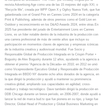
revista Advertising Age como una de las 15 mejores del siglo XXI, o
“Recycle Me”, creada por WPP Open X y Ogilvy Nueva York, que fue
galardonada con el Grand Prix en Cannes Lions 2024 en la categoría
Print & Publishing, además de otros premios como el Gold Lion en
Outdoor y reconocimiento en los D&AD Awards 2024, entre otras.En
2025 fue presidente del jurado de Entertainment Lions en Cannes
Lions, es un líder notable dentro de la industria de la producción con
una carrera profesional de más de veinte años que incluye su
participación en momentos claves de agencias y empresas icónicas
de la industria creativa y audiovisual mundial. Fue Socio y
Responsable Global de Producción Integrada en la Crispin Porter +
Bogusky de Alex Bogusky durante 12 años, ayudando a la agencia a
obtener el premio “Agencia de la Década» en 2010; en 2012 se unió
como Vicepresidente Ejecutivo Global y Responsable de Producción
Integrada en BBDO NY durante ocho años dorados de la agencia, en
la que dirigió la producción y ayudó a mantener su prominencia
creativa global, ampliando sus capacidades en agilidad, cross-
medium y trabajo tecnológico. Dave también dirigió la producción en
DDB Chicago durante un breve período, en 2006-2007, donde ayudó a
lanzar la red de marca bud.tv que fue pionera en su tipo, y luego fue
Director, Global Head of Production y Global Business Marketing en