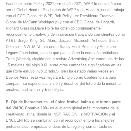
Facebook entre 2020 y 2021. En el año 2021, WPP lo convocó para
ser el Global Head of Production de WPP y de Hogarth, donde trabaja
con el CCO Global de WPP, Rob Reilly –ex Presidente Creativo
Global de McCann Worldgroup- y con el CEO Global de Hogarth,
Richard Glasson.Dave Rolfe ha obtenido continuamente
reconocimiento creativo y de innovación trabajando con clientes como
AT&T, Burger King, GE, Mars, Bacardi, Microsoft, Anheuser-Bush,
Domino’s, VW, MINI, así como Sandy Hook Promise y American
Legacy Foundation, para la que participó en la campaña antitabaco
Truth (Verdad), elegida por la revista Advertising Age como una de las
15 mejores del siglo XXI, entre otras campañas significativas en las
que Rolfe estuvo involucrado.Si bien ha estado varias veces en
Buenos Aires, esta vez llegará a El Ojo como Conferencista para
compartir su experiencia, visión y desafíos del futuro de la industria
creativa, audiovisual y tecnológica.
El Ojo de Iberoamérica
–
el único festival latino que forma parte
del WARC Creative 100
– es el evento global más importante de la
creatividad latina, donde la INSPIRACIÓN, la MOTIVACIÓN y el
ENCUENTRO se combinan con el reconocimiento a los mejores
profesionales, empresas e ideas de la región y con un Ciclo de