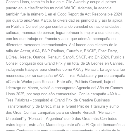
Cannes Lions, también lo fue en el Clio Awards y ocupa el primer
puesto en la clasificación mundial WARC. Además, la agencia
también fue la número 1 en el Good Report de Act Responsible 2024
por cuarto año.Para Marco, la diversidad es primordial y así la aplica
en Publicis Conseil porque combinando variedad de nacionalidades,
culturas, maneras de pensar, logran ofrecer lo mejor a sus clientes,
con los que trabajo en Francia y a los que además acompaña en
diferentes mercados internacionales. Así hacen con clientes de la
talla de: Accor, AXA, BNP Paribas, Carrefour, ENGIE, Fnac Darty,
L’Oréal, Nestlé, Orange, Renault, Sanofi, SNCF, etc.En 2024, Publicis
Conseil conquistó dos Grand Prix y un total de 16 Leones en Cannes,
incluyendo trabajos para clientes como AXA y Renault. La agencia fue
reconocida por su campaña «AXA – Tres Palabras» y por su campaña
«Cars to Work» para Renault. Este año, Publicis Conseil, bajo el
liderazgo de Marco, volvió a consagrarse Agencia del Año en Cannes
Lions 2025, por segundo año consecutivo. Con la campaña «AXA –
Tres Palabras» conquistó el Grand Prix de Creative Business
Transformation y de Direct, más el Grand Prix de Titanium y sumó
dos Oros. Con las campañas para su cliente Renault, “Renault –
Un.patent” y “Renault – Argentina” sumó dos Oros más.Con todos
estos logros, este año, Marco llega este año a El Ojo de Iberoamérica
como Conferencista para compartir su pensamiento, su visión de la