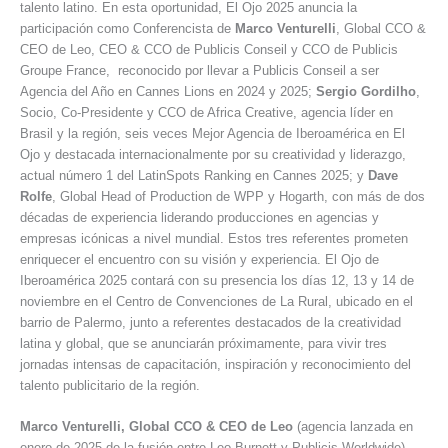
talento latino. En esta oportunidad, El Ojo 2025 anuncia la
participación como Conferencista de
Marco Venturelli
, Global CCO &
CEO de Leo, CEO & CCO de Publicis Conseil y CCO de Publicis
Groupe France, reconocido por llevar a Publicis Conseil a ser
Agencia del Año en Cannes Lions en 2024 y 2025;
Sergio Gordilho
,
Socio, Co-Presidente y CCO de Africa Creative, agencia líder en
Brasil y la región, seis veces Mejor Agencia de Iberoamérica en El
Ojo y destacada internacionalmente por su creatividad y liderazgo,
actual número 1 del LatinSpots Ranking en Cannes 2025; y
Dave
Rolfe
, Global Head of Production de WPP y Hogarth, con más de dos
décadas de experiencia liderando producciones en agencias y
empresas icónicas a nivel mundial. Estos tres referentes prometen
enriquecer el encuentro con su visión y experiencia. El Ojo de
Iberoamérica 2025 contará con su presencia los días 12, 13 y 14 de
noviembre en el Centro de Convenciones de La Rural, ubicado en el
barrio de Palermo, junto a referentes destacados de la creatividad
latina y global, que se anunciarán próximamente, para vivir tres
jornadas intensas de capacitación, inspiración y reconocimiento del
talento publicitario de la región.
Marco Venturelli, Global CCO & CEO de Leo
(agencia lanzada en
enero de 2025 de la fusión entre Leo Burnett y Publicis Worldwide),