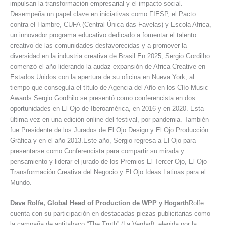
impulsan la transformación empresarial y el impacto social.
Desempeña un papel clave en iniciativas como FIESP, el Pacto
contra el Hambre, CUFA (Central Única das Favelas) y Escola Africa,
un innovador programa educativo dedicado a fomentar el talento
creativo de las comunidades desfavorecidas y a promover la
diversidad en la industria creativa de Brasil.En 2025, Sergio Gordilho
comenzó el año liderando la audaz expansión de Africa Creative en
Estados Unidos con la apertura de su oficina en Nueva York, al
tiempo que conseguía el título de Agencia del Año en los Clío Music
Awards.Sergio Gordhilo se presentó como conferencista en dos
oportunidades en El Ojo de Iberoamérica, en 2016 y en 2020. Esta
última vez en una edición online del festival, por pandemia. También
fue Presidente de los Jurados de El Ojo Design y El Ojo Producción
Gráfica y en el año 2013.Este año, Sergio regresa a El Ojo para
presentarse como Conferencista para compartir su mirada y
pensamiento y liderar el jurado de los Premios El Tercer Ojo, El Ojo
Transformación Creativa del Negocio y El Ojo Ideas Latinas para el
Mundo.
Dave Rolfe, Global Head of Production de WPP y Hogarth
Rolfe
cuenta con su participación en destacadas piezas publicitarias como
la campaña de antitabaco “The Truth” (La Verdad), elegida por la