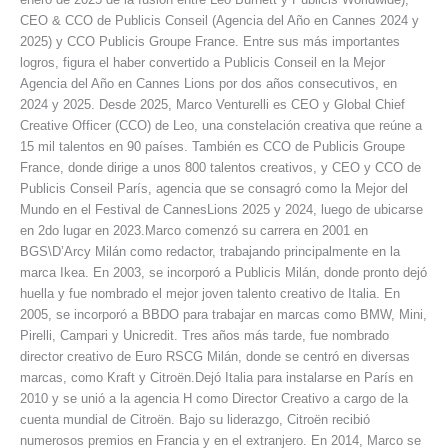
CEO & CCO de Publicis Conseil (Agencia del Año en Cannes 2024 y
2025) y CCO Publicis Groupe France. Entre sus más importantes
logros, figura el haber convertido a Publicis Conseil en la Mejor
Agencia del Año en Cannes Lions por dos años consecutivos, en
2024 y 2025. Desde 2025, Marco Venturelli es CEO y Global Chief
Creative Officer (CCO) de Leo, una constelación creativa que reúne a
15 mil talentos en 90 países. También es CCO de Publicis Groupe
France, donde dirige a unos 800 talentos creativos, y CEO y CCO de
Publicis Conseil París, agencia que se consagró como la Mejor del
Mundo en el Festival de CannesLions 2025 y 2024, luego de ubicarse
en 2do lugar en 2023.Marco comenzó su carrera en 2001 en
BGS\D’Arcy Milán como redactor, trabajando principalmente en la
marca Ikea. En 2003, se incorporó a Publicis Milán, donde pronto dejó
huella y fue nombrado el mejor joven talento creativo de Italia. En
2005, se incorporó a BBDO para trabajar en marcas como BMW, Mini,
Pirelli, Campari y Unicredit. Tres años más tarde, fue nombrado
director creativo de Euro RSCG Milán, donde se centró en diversas
marcas, como Kraft y Citroën.Dejó Italia para instalarse en París en
2010 y se unió a la agencia H como Director Creativo a cargo de la
cuenta mundial de Citroën. Bajo su liderazgo, Citroën recibió
numerosos premios en Francia y en el extranjero. En 2014, Marco se