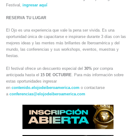
Festival,
ingresar aquí
RESERVA TU LUGAR
El Ojo es una experiencia que vale la pena ser vivida. Es una
oportunidad única de capacitarse e inspirarse durante 3 días con las
mejores ideas y las mentes más brillantes de Iberoamérica y del
mundo, las conferencias y sus workshops, eventos, muestras y
fiestas.
El festival ofrece un descuento especial del
30%
por compra
anticipada hasta el
15 DE OCTUBRE
. Para más información sobre
estas oportunidades ingresar
en
contenido.elojodeiberoamerica.com
o contactarse
a
conferencias@elojodeiberoamerica.com