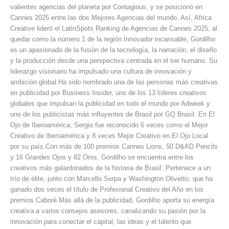
valientes agencias del planeta por Contagious, y se posicionó en
Cannes 2025 entre las dos Mejores Agencias del mundo. Así, Africa
Creative lideró el LatinSpots Ranking de Agencias de Cannes 2025, al
quedar como la número 1 de la región.Innovador incansable, Gordilho
es un apasionado de la fusión de la tecnología, la narración, el diseño
y la producción desde una perspectiva centrada en el ser humano. Su
liderazgo visionario ha impulsado una cultura de innovación y
ambición global.Ha sido nombrado una de las personas más creativas
en publicidad por Business Insider, uno de los 13 líderes creativos
globales que impulsan la publicidad en todo el mundo por Adweek y
uno de los publicistas más influyentes de Brasil por GQ Brasil. En El
Ojo de Iberoamérica, Sergio fue reconocido 6 veces como el Mejor
Creativo de Iberoamérica y 8 veces Mejor Creativo en El Ojo Local
por su país.Con más de 100 premios Cannes Lions, 50 D&AD Pencils
y 16 Grandes Ojos y 82 Oros, Gordilho se encuentra entre los
creativos más galardonados de la historia de Brasil. Pertenece a un
trío de élite, junto con Marcello Serpa y Washington Olivetto, que ha
ganado dos veces el título de Profesional Creativo del Año en los
premios Caboré.Más allá de la publicidad, Gordilho aporta su energía
creativa a varios consejos asesores, canalizando su pasión por la
innovación para conectar el capital, las ideas y el talento que