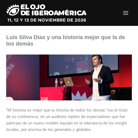
Ir
al
contenido
Luis Silva Dias y una historia mejor que la de
los demás
“Mi historia es mejor que la historia de todos los demás” fue el título
de su conferencia, en un auditorio repleto de espectadores que fue
participe de un nuevo modelo basado en la relevancia de los insight
locales, por encima de los generales y globales.