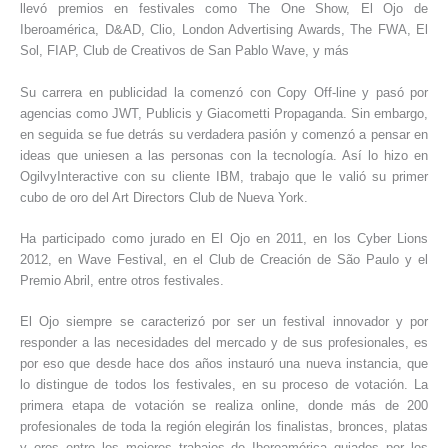
llevó premios en festivales como The One Show, El Ojo de
Iberoamérica, D&AD, Clio, London Advertising Awards, The FWA, El
Sol, FIAP, Club de Creativos de San Pablo Wave, y más
Su carrera en publicidad la comenzó con Copy Off-line y pasó por
agencias como JWT, Publicis y Giacometti Propaganda. Sin embargo,
en seguida se fue detrás su verdadera pasión y comenzó a pensar en
ideas que uniesen a las personas con la tecnología. Así lo hizo en
OgilvyInteractive con su cliente IBM, trabajo que le valió su primer
cubo de oro del Art Directors Club de Nueva York.
Ha participado como jurado en El Ojo en 2011, en los Cyber Lions
2012, en Wave Festival, en el Club de Creación de São Paulo y el
Premio Abril, entre otros festivales.
El Ojo siempre se caracterizó por ser un festival innovador y por
responder a las necesidades del mercado y de sus profesionales, es
por eso que desde hace dos años instauró una nueva instancia, que
lo distingue de todos los festivales, en su proceso de votación. La
primera etapa de votación se realiza online, donde más de 200
profesionales de toda la región elegirán los finalistas, bronces, platas
y oros entre los mejores trabajos de Iberoamérica guiados por los