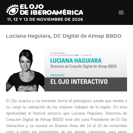
Ir
al
contenido
Luciana Haguiara, DC Digital de Almap BBDO
El Ojo avanza y va tomando forma el prestigioso jurado que tendrá a
su cargo la valoración de los mejores trabajos de la región. En esta
oportunidad el festival anuncia que Luciana Haguiara, Directora de
Creación Digital de Almap BBDO este año será Presidente de El Ojo
Interactivo y se reunirá en Buenos Aires del 14 al 16 de noviembre
junto a todos los presidentes de las demás categorías para elegir