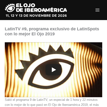
Ir
al
contenido
LatinTV #9, programa exclusivo de LatinSpots
con lo mejor El Ojo 2019
Salió el programa 9 de LatinTV, un especial de 1 hora y 22 minutos
con lo mejor de lo que pasó en El Ojo de Iberoamérica 2019, el más