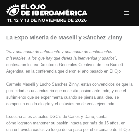
Ir
al
contenido
La Expo Miseria de Maselli y Sánchez Zinny
“H
ay una cuota de sufrimiento y una cuota de sentimientos
miserables, a los que hay que darles la bienvenida y usarlos”,
confesaron los ex Directores Generales Creativos de Leo Burnett
Argentina, en la conferencia que dieron el año pasado en El Ojo
.
Carmelo Maselli y Lucho Sánchez Zinny, están convencidos de que la
publicidad es una industria que necesita pasión ante todo; y que el
sufrimiento que se experimenta cuando se piensa una idea, se
compensa con la alegría y el entusiasmo de verla ejecutada.
Escuchá a los actuales DGC’s de Carlos y Darío, contar
cómo lograron mantener su pasión intacta por más de 15 años, en
una entrevista exclusiva luego de su paso por el escenario de El Ojo.