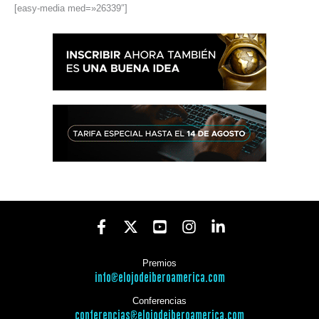
[easy-media med=»26339″]
Premios
info@elojodeiberoamerica.com
Conferencias
conferencias@elojodeiberoamerica.com