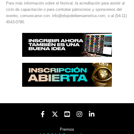
Para más información sobre el festival, la acreditación para asistir al
ciclo de capacitación o para contratar patrocinios y sponsoreos del
evento, comunicarse con: info@elojodeiberoamerica.com, o al (54-11)
4543-0790.
Premios