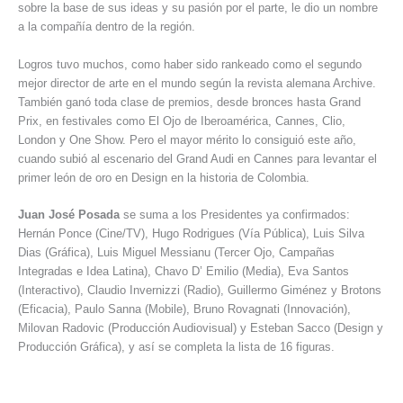
sobre la base de sus ideas y su pasión por el parte, le dio un nombre
a la compañía dentro de la región.
Logros tuvo muchos, como haber sido rankeado como el segundo
mejor director de arte en el mundo según la revista alemana Archive.
También ganó toda clase de premios, desde bronces hasta Grand
Prix, en festivales como El Ojo de Iberoamérica, Cannes, Clio,
London y One Show. Pero el mayor mérito lo consiguió este año,
cuando subió al escenario del Grand Audi en Cannes para levantar el
primer león de oro en Design en la historia de Colombia.
Juan José Posada
se suma a los Presidentes ya confirmados:
Hernán Ponce (Cine/TV), Hugo Rodrigues (Vía Pública), Luis Silva
Dias (Gráfica), Luis Miguel Messianu (Tercer Ojo, Campañas
Integradas e Idea Latina), Chavo D’ Emilio (Media), Eva Santos
(Interactivo), Claudio Invernizzi (Radio), Guillermo Giménez y Brotons
(Eficacia), Paulo Sanna (Mobile), Bruno Rovagnati (Innovación),
Milovan Radovic (Producción Audiovisual) y Esteban Sacco (Design y
Producción Gráfica), y así se completa la lista de 16 figuras.