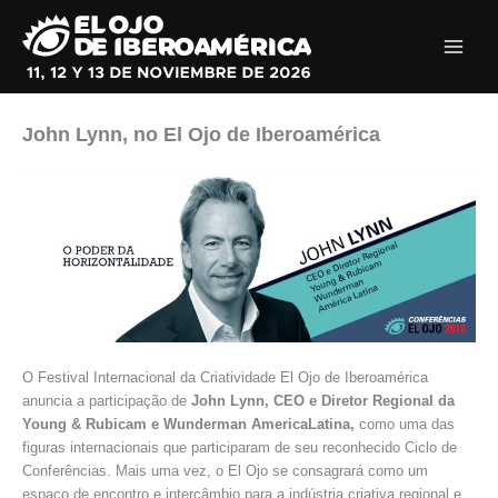
Ir
al
contenido
John Lynn, no El Ojo de Iberoamérica
O Festival Internacional da Criatividade El Ojo de Iberoamérica
anuncia a participação de
John Lynn,
CEO e Diretor Regional da
Young & Rubicam e Wunderman AmericaLatina,
como uma das
figuras internacionais que participaram de seu reconhecido Ciclo de
Conferências. Mais uma vez, o El Ojo se consagrará como um
espaço de encontro e intercâmbio para a indústria criativa regional e