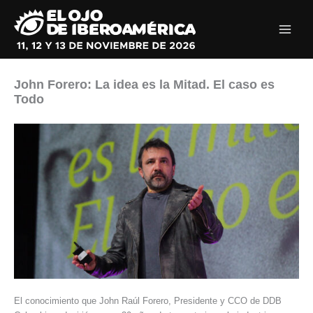
Ir
al
contenido
John Forero: La idea es la Mitad. El caso es
Todo
El conocimiento que John Raúl Forero, Presidente y CCO de DDB