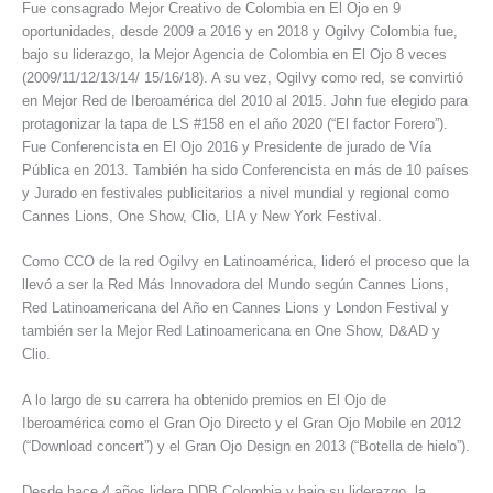
Fue consagrado Mejor Creativo de Colombia en El Ojo en 9
oportunidades, desde 2009 a 2016 y en 2018 y Ogilvy Colombia fue,
bajo su liderazgo, la Mejor Agencia de Colombia en El Ojo 8 veces
(2009/11/12/13/14/ 15/16/18). A su vez, Ogilvy como red, se convirtió
en Mejor Red de Iberoamérica del 2010 al 2015. John fue elegido para
protagonizar la tapa de LS #158 en el año 2020 (“El factor Forero”).
Fue Conferencista en El Ojo 2016 y Presidente de jurado de Vía
Pública en 2013. También ha sido Conferencista en más de 10 países
y Jurado en festivales publicitarios a nivel mundial y regional como
Cannes Lions, One Show, Clio, LIA y New York Festival.
Como CCO de la red Ogilvy en Latinoamérica, lideró el proceso que la
llevó a ser la Red Más Innovadora del Mundo según Cannes Lions,
Red Latinoamericana del Año en Cannes Lions y London Festival y
también ser la Mejor Red Latinoamericana en One Show, D&AD y
Clio.
A lo largo de su carrera ha obtenido premios en El Ojo de
Iberoamérica como el Gran Ojo Directo y el Gran Ojo Mobile en 2012
(“Download concert”) y el Gran Ojo Design en 2013 (“Botella de hielo”).
Desde hace 4 años lidera DDB Colombia y bajo su liderazgo, la