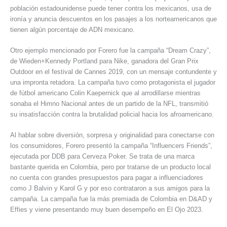
población estadounidense puede tener contra los mexicanos, usa de
ironía y anuncia descuentos en los pasajes a los norteamericanos que
tienen algún porcentaje de ADN mexicano.
Otro ejemplo mencionado por Forero fue la campaña “Dream Crazy”,
de Wieden+Kennedy Portland para Nike, ganadora del Gran Prix
Outdoor en el festival de Cannes 2019, con un mensaje contundente y
una impronta retadora. La campaña tuvo como protagonista el jugador
de fútbol americano Colin Kaepernick que al arrodillarse mientras
sonaba el Himno Nacional antes de un partido de la NFL, transmitió
su insatisfacción contra la brutalidad policial hacia los afroamericano.
Al hablar sobre diversión, sorpresa y originalidad para conectarse con
los consumidores, Forero presentó la campaña “Influencers Friends”,
ejecutada por DDB para Cerveza Poker. Se trata de una marca
bastante querida en Colombia, pero por tratarse de un producto local
no cuenta con grandes presupuestos para pagar a influenciadores
como J Balvin y Karol G y por eso contrataron a sus amigos para la
campaña. La campaña fue la más premiada de Colombia en D&AD y
Effies y viene presentando muy buen desempeño en El Ojo 2023.