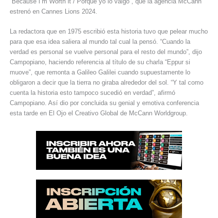
“Because I’m Worth it / Porque yo lo valgo”, que la agencia McCann
estrenó en Cannes Lions 2024.
La redactora que en 1975 escribió esta historia tuvo que pelear mucho
para que esa idea saliera al mundo tal cual la pensó. “Cuando la
verdad es personal se vuelve personal para el resto del mundo”, dijo
Campopiano, haciendo referencia al título de su charla “Eppur si
muove”, que remonta a Galileo Galilei cuando supuestamente lo
obligaron a decir que la tierra no giraba alrededor del sol. “Y tal como
cuenta la historia esto tampoco sucedió en verdad”, afirmó
Campopiano. Así dio por concluida su genial y emotiva conferencia
esta tarde en El Ojo el Creativo Global de McCann Worldgroup.