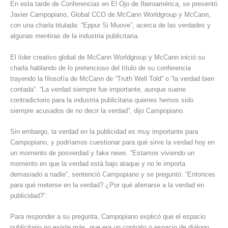
En esta tarde de Conferencias en El Ojo de Iberoamérica, se presentó
Javier Campopiano, Global CCO de McCann Worldgroup y McCann,
con una charla titulada: “Eppur Si Muove”, acerca de las verdades y
algunas mentiras de la industria publicitaria.
El líder creativo global de McCann Worldgroup y McCann inició su
charla hablando de lo pretencioso del título de su conferencia
trayendo la filosofía de McCann de “Truth Well Told” o “la verdad bien
contada“. “La verdad siempre fue importante, aunque suene
contradictorio para la industria publicitaria quienes hemos sido
siempre acusados de no decir la verdad”, dijo Campopiano.
Sin embargo, la verdad en la publicidad es muy importante para
Campopiano, y podríamos cuestionar para qué sirve la verdad hoy en
un momento de posverdad y fake news. “Estamos viviendo un
momento en que la verdad está bajo ataque y no le importa
demasiado a nadie”, sentenció Campopiano y se preguntó: “Entonces
para qué meterse en la verdad? ¿Por qué aferrarse a la verdad en
publicidad?”.
Para responder a su pregunta, Campopiano explicó que el espacio
publicitario no existe más, que era un contrato o espacio de diálogo