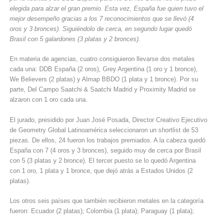
elegida para alzar el gran premio. Esta vez, España fue quien tuvo el
mejor desempeño gracias a los 7 reconocimientos que se llevó (4
oros y 3 bronces). Siguiéndolo de cerca, en segundo lugar quedó
Brasil con 5 galardones (3 platas y 2 bronces).
En materia de agencias, cuatro consiguieron llevarse dos metales
cada una: DDB España (2 oros), Grey Argentina (1 oro y 1 bronce),
We Believers (2 platas) y Almap BBDO (1 plata y 1 bronce). Por su
parte, Del Campo Saatchi & Saatchi Madrid y Proximity Madrid se
alzaron con 1 oro cada una.
El jurado, presidido por Juan José Posada, Director Creativo Ejecutivo
de Geometry Global Latinoamérica seleccionaron un shortlist de 53
piezas. De ellos, 24 fueron los trabajos premiados. A la cabeza quedó
España con 7 (4 oros y 3 bronces), seguido muy de cerca por Brasil
con 5 (3 platas y 2 bronce). El tercer puesto se lo quedó Argentina
con 1 oro, 1 plata y 1 bronce, que dejó atrás a Estados Unidos (2
platas).
Los otros seis países que también recibieron metales en la categoría
fueron: Ecuador (2 platas); Colombia (1 plata); Paraguay (1 plata);